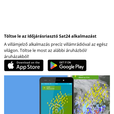
Töltse le az Időjárásriasztó Sat24 alkalmazást
A villámjelző alkalmazás precíz villámrádióval az egész
világon. Töltse le most az alábbi áruházból/
áruházakból!