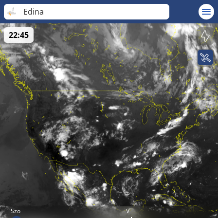
Edina
22:45
Szo
V