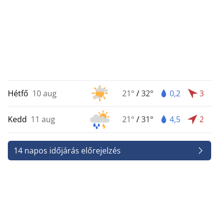
Hétfő
10 aug
21°
/
32°
0,2
3
Kedd
11 aug
21°
/
31°
4,5
2
14 napos időjárás előrejelzés