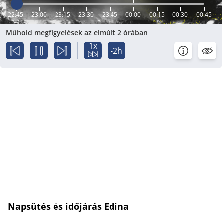
22:45
23:00
23:15
23:30
23:45
00:00
00:15
00:30
00:45
Műhold megfigyelések az elmúlt 2 órában
1x
-2h
Napsütés és időjárás Edina