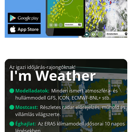
Az igazi időjárás-rajongóknak!
I'm Weather
Modelladatok:
Minden ismert atmoszféra- és
hullámmodell GFS, ICON, ECMWF-BNL+ stb.
Mostcast:
Részletes radar előrejelzés, műhold és
villámlás világszerte.
Éghajlat:
Az ERA5 klímamodell idősorai 10 napos
lépésekben.