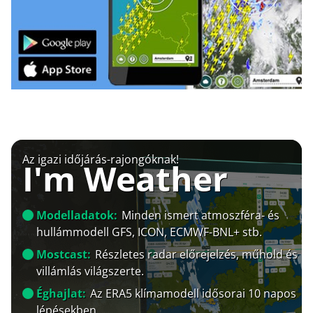
Az igazi időjárás-rajongóknak!
I'm Weather
Modelladatok:
Minden ismert atmoszféra- és
hullámmodell GFS, ICON, ECMWF-BNL+ stb.
Mostcast:
Részletes radar előrejelzés, műhold és
villámlás világszerte.
Éghajlat:
Az ERA5 klímamodell idősorai 10 napos
lépésekben.