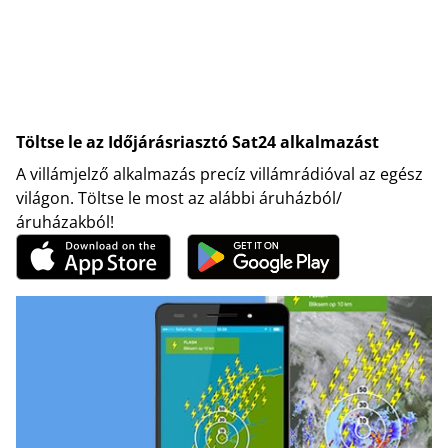
Töltse le az Időjárásriasztó Sat24 alkalmazást
A villámjelző alkalmazás precíz villámrádióval az egész
világon. Töltse le most az alábbi áruházból/
áruházakból!