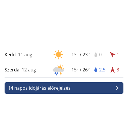
Kedd
11 aug
13°
/
23°
0
1
Szerda
12 aug
15°
/
26°
2,5
3
14 napos időjárás előrejelzés