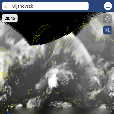
Uljanovszk
20:45
H