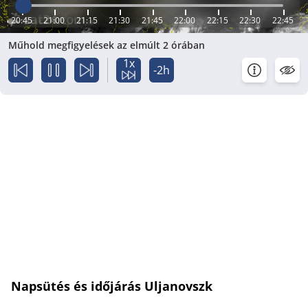
20:45
21:00
21:15
21:30
21:45
22:00
22:15
22:30
22:45
Műhold megfigyelések az elmúlt 2 órában
1x
-2h
Napsütés és időjárás Uljanovszk