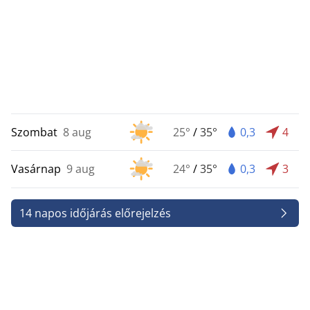
Szombat
8 aug
25°
/
35°
0,3
4
Vasárnap
9 aug
24°
/
35°
0,3
3
14 napos időjárás előrejelzés