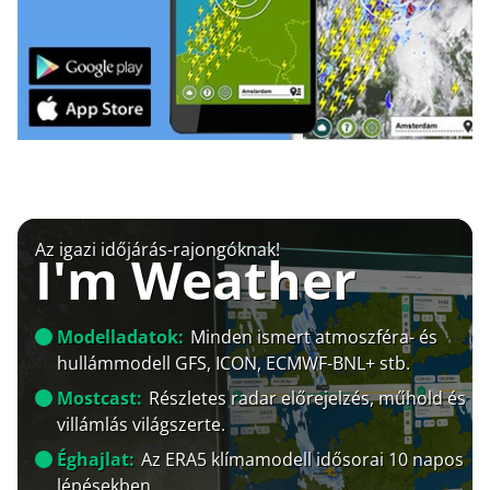
Az igazi időjárás-rajongóknak!
I'm Weather
Modelladatok:
Minden ismert atmoszféra- és
hullámmodell GFS, ICON, ECMWF-BNL+ stb.
Mostcast:
Részletes radar előrejelzés, műhold és
villámlás világszerte.
Éghajlat:
Az ERA5 klímamodell idősorai 10 napos
lépésekben.