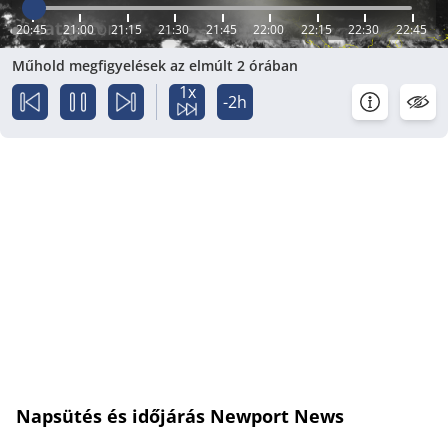
20:45
21:00
21:15
21:30
21:45
22:00
22:15
22:30
22:45
Műhold megfigyelések az elmúlt 2 órában
1x
-2h
Napsütés és időjárás Newport News