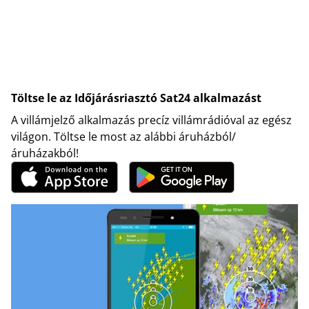
Töltse le az Időjárásriasztó Sat24 alkalmazást
A villámjelző alkalmazás precíz villámrádióval az egész
világon. Töltse le most az alábbi áruházból/
áruházakból!