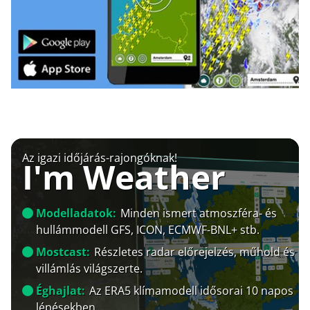
Az igazi időjárás-rajongóknak!
I'm Weather
Modelladatok:
Minden ismert atmoszféra- és
hullámmodell GFS, ICON, ECMWF-BNL+ stb.
Mostcast:
Részletes radar előrejelzés, műhold és
villámlás világszerte.
Éghajlat:
Az ERA5 klímamodell idősorai 10 napos
lépésekben.