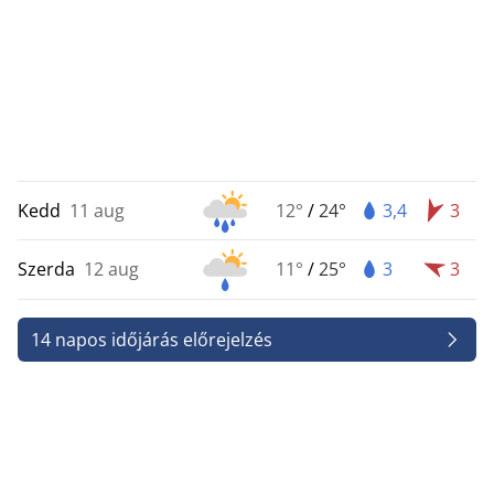
Kedd
11 aug
12°
/
24°
3,4
3
Szerda
12 aug
11°
/
25°
3
3
14 napos időjárás előrejelzés