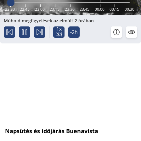
22:30
22:45
23:00
23:15
23:30
23:45
00:00
00:15
00:30
Műhold megfigyelések az elmúlt 2 órában
1x
-2h
Napsütés és időjárás Buenavista