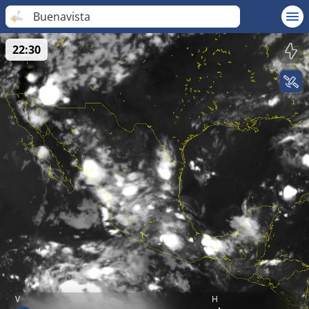
Buenavista
22:30
V
H