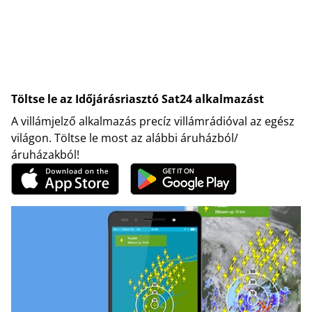
Töltse le az Időjárásriasztó Sat24 alkalmazást
A villámjelző alkalmazás precíz villámrádióval az egész
világon. Töltse le most az alábbi áruházból/
áruházakból!