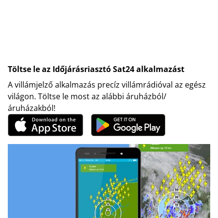
Töltse le az Időjárásriasztó Sat24 alkalmazást
A villámjelző alkalmazás precíz villámrádióval az egész
világon. Töltse le most az alábbi áruházból/
áruházakból!