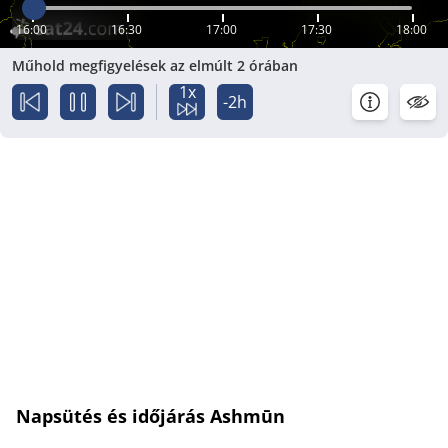
16:00
16:30
17:00
17:30
18:00
Műhold megfigyelések az elmúlt 2 órában
1x
-2h
Napsütés és időjárás Ashmūn