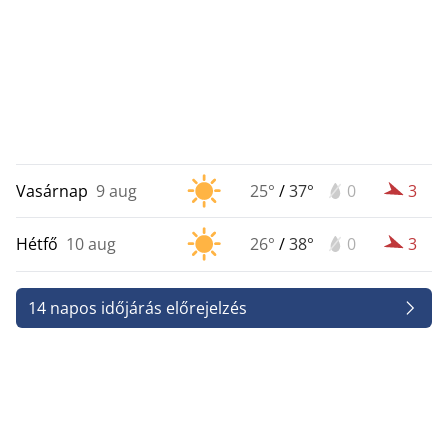
Vasárnap
9 aug
25°
/
37°
0
3
Hétfő
10 aug
26°
/
38°
0
3
14 napos időjárás előrejelzés