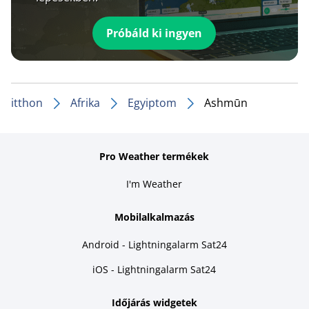
Próbáld ki ingyen
itthon
Afrika
Egyiptom
Ashmūn
Pro Weather termékek
I'm Weather
Mobilalkalmazás
Android - Lightningalarm Sat24
iOS - Lightningalarm Sat24
Időjárás widgetek