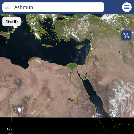
Ashmūn
16:00
Szo