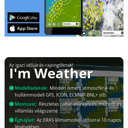
Az igazi időjárás-rajongóknak!
I'm Weather
Modelladatok:
Minden ismert atmoszféra- és
hullámmodell GFS, ICON, ECMWF-BNL+ stb.
Mostcast:
Részletes radar előrejelzés, műhold és
villámlás világszerte.
Éghajlat:
Az ERA5 klímamodell idősorai 10 napos
lépésekben.