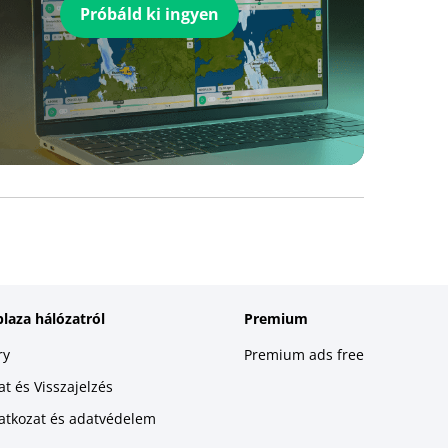
Próbáld ki ingyen
plaza hálózatról
Premium
ry
Premium ads free
t és Visszajelzés
latkozat és adatvédelem