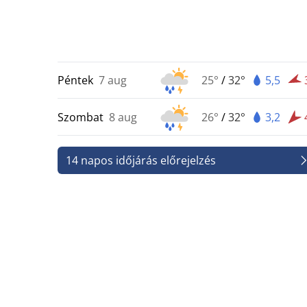
Péntek
7 aug
25°
/
32°
5,5
Szombat
8 aug
26°
/
32°
3,2
14 napos időjárás előrejelzés