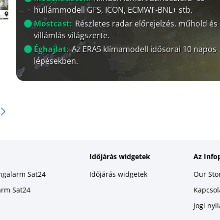
hullámmodell GFS, ICON, ECMWF-BNL+ stb.
Mostcast:
Részletes radar előrejelzés, műhold és
villámlás világszerte.
Éghajlat:
Az ERA5 klímamodell idősorai 10 napos
lépésekben.
Időjárás widgetek
Az Info
ingalarm Sat24
Időjárás widgetek
Our Sto
larm Sat24
Kapcsola
Jogi nyi