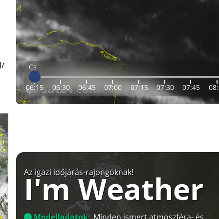
l/
Cs
06:15
06:30
06:45
07:00
07:15
07:30
07:45
08
Az igazi időjárás-rajongóknak!
I'm Weather
Modelladatok:
Minden ismert atmoszféra- és