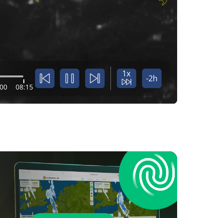
1x
-2h
:00
08:15