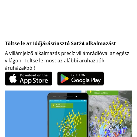
Töltse le az Időjárásriasztó Sat24 alkalmazást
A villámjelző alkalmazás precíz villámrádióval az egész
világon. Töltse le most az alábbi áruházból/
áruházakból!