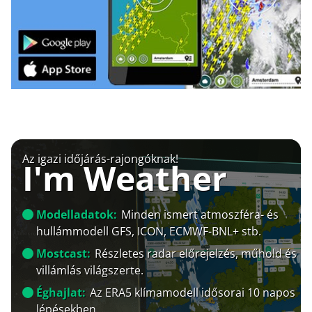
Az igazi időjárás-rajongóknak!
I'm Weather
Modelladatok:
Minden ismert atmoszféra- és
hullámmodell GFS, ICON, ECMWF-BNL+ stb.
Mostcast:
Részletes radar előrejelzés, műhold és
villámlás világszerte.
Éghajlat:
Az ERA5 klímamodell idősorai 10 napos
lépésekben.