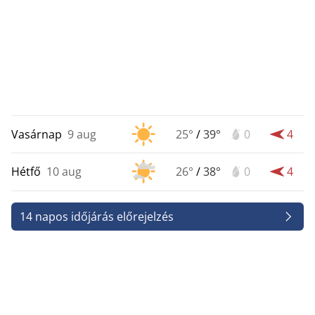
Vasárnap
9 aug
25°
/
39°
0
4
Hétfő
10 aug
26°
/
38°
0
4
14 napos időjárás előrejelzés