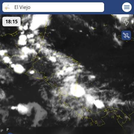
El Viejo
18:15
P