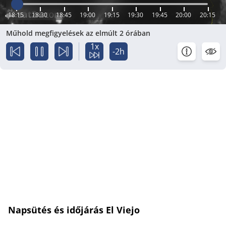
18:15
18:30
18:45
19:00
19:15
19:30
19:45
20:00
20:15
Műhold megfigyelések az elmúlt 2 órában
1x
-2h
Napsütés és időjárás El Viejo