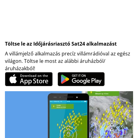
Töltse le az Időjárásriasztó Sat24 alkalmazást
A villámjelző alkalmazás precíz villámrádióval az egész
világon. Töltse le most az alábbi áruházból/
áruházakból!