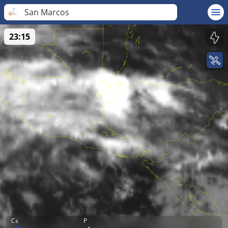
San Marcos
23:15
Cs
P