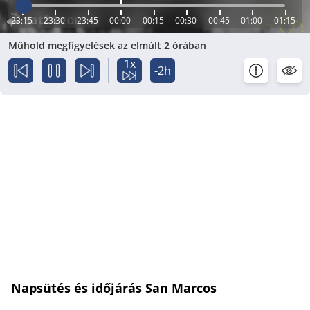
23:15
23:30
23:45
00:00
00:15
00:30
00:45
01:00
01:15
Műhold megfigyelések az elmúlt 2 órában
1x
-2h
Napsütés és időjárás San Marcos