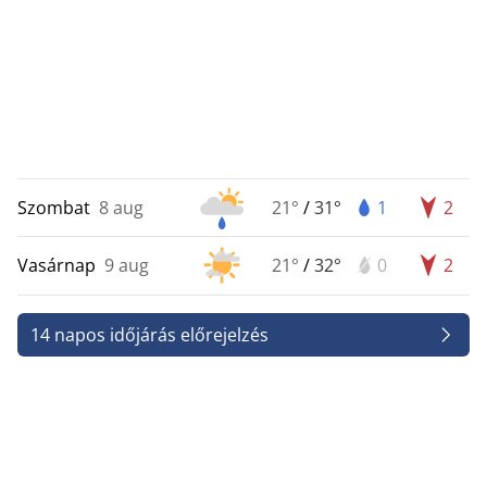
Szombat
8 aug
21°
/
31°
1
2
Vasárnap
9 aug
21°
/
32°
0
2
14 napos időjárás előrejelzés