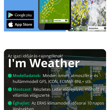
Az igazi időjárás-rajongóknak!
I'm Weather
Modelladatok:
Minden ismert atmoszféra- és
hullámmodell GFS, ICON, ECMWF-BNL+ stb.
Mostcast:
Részletes radar előrejelzés, műhold és
villámlás világszerte.
Éghajlat:
Az ERA5 klímamodell idősorai 10 napos
lépésekben.