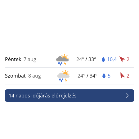
Péntek
7 aug
24°
/
33°
10,4
2
Szombat
8 aug
24°
/
34°
5
2
14 napos időjárás előrejelzés