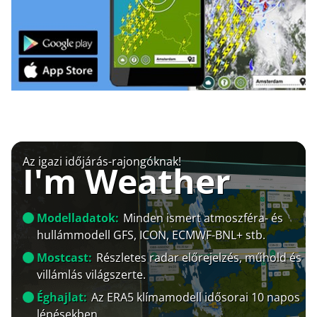
Az igazi időjárás-rajongóknak!
I'm Weather
Modelladatok:
Minden ismert atmoszféra- és
hullámmodell GFS, ICON, ECMWF-BNL+ stb.
Mostcast:
Részletes radar előrejelzés, műhold és
villámlás világszerte.
Éghajlat:
Az ERA5 klímamodell idősorai 10 napos
lépésekben.