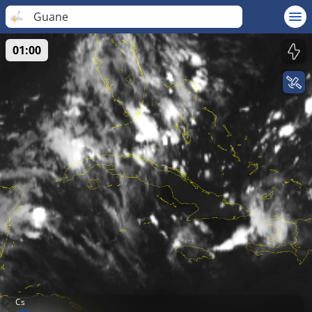
Guane
01:00
Cs