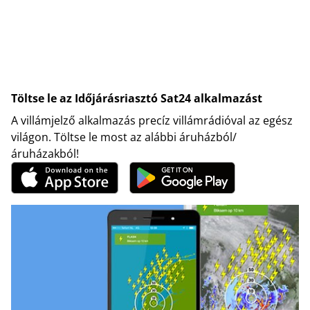
Töltse le az Időjárásriasztó Sat24 alkalmazást
A villámjelző alkalmazás precíz villámrádióval az egész
világon. Töltse le most az alábbi áruházból/
áruházakból!