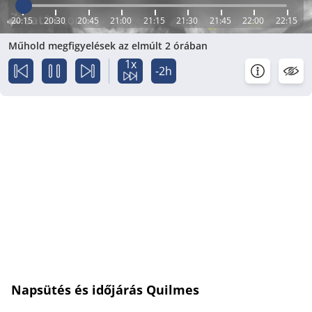
20:15
20:30
20:45
21:00
21:15
21:30
21:45
22:00
22:15
Műhold megfigyelések az elmúlt 2 órában
1x
-2h
Napsütés és időjárás Quilmes