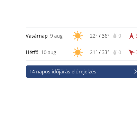
Vasárnap
9 aug
22°
/
36°
0
Hétfő
10 aug
21°
/
33°
0
14 napos időjárás előrejelzés