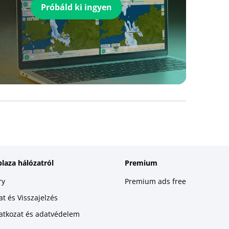
Próbáld ki ingyen
plaza hálózatról
Premium
ry
Premium ads free
t és Visszajelzés
latkozat és adatvédelem