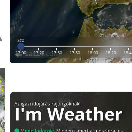
l/
Szo
17:00
17:20
17:30
17:50
18:00
18:20
18:4
Az igazi időjárás-rajongóknak!
I'm Weather
Modelladatok:
Minden ismert atmoszféra- és