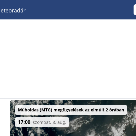
eteoradár
Műholdas (MTG) megfigyelések az elmúlt 2 órában
17:00
szombat, 8. aug.