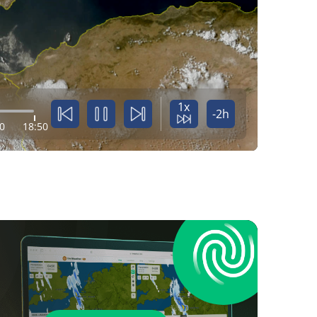
1x
-2h
0
18:50