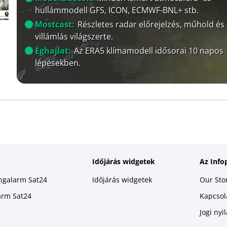
hullámmodell GFS, ICON, ECMWF-BNL+ stb.
Mostcast:
Részletes radar előrejelzés, műhold és
villámlás világszerte.
Éghajlat:
Az ERA5 klímamodell idősorai 10 napos
lépésekben.
Időjárás widgetek
Az Info
ingalarm Sat24
Időjárás widgetek
Our Sto
larm Sat24
Kapcsola
Jogi nyi