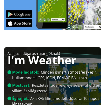
Az igazi időjárás-rajongóknak!
I'm Weather
Modelladatok:
Minden ismert atmoszféra- és
hullámmodell GFS, ICON, ECMWF-BNL+ stb.
Mostcast:
Részletes radar előrejelzés, műhold és
villámlás világszerte.
Éghajlat:
Az ERA5 klímamodell idősorai 10 napos
lépésekben.