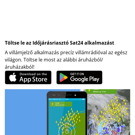
Töltse le az Időjárásriasztó Sat24 alkalmazást
A villámjelző alkalmazás precíz villámrádióval az egész
világon. Töltse le most az alábbi áruházból/
áruházakból!