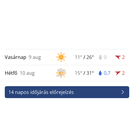
Vasárnap
9 aug
11°
/
26°
0
2
Hétfő
10 aug
15°
/
31°
0,7
2
14 napos időjárás előrejelzés