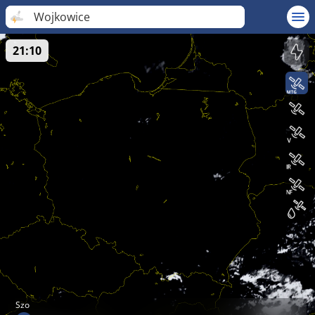
Wojkowice
21:10
Szo