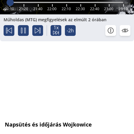
21:10
21:20
21:40
22:00
22:10
22:30
22:40
23:00
23:10
Műholdas (MTG) megfigyelések az elmúlt 2 órában
1x
-2h
Napsütés és időjárás Wojkowice