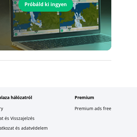
Próbáld ki ingyen
plaza hálózatról
Premium
ry
Premium ads free
t és Visszajelzés
latkozat és adatvédelem