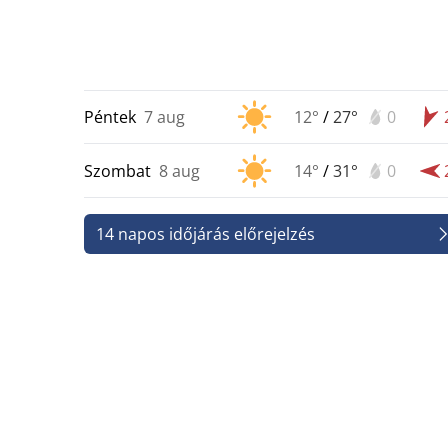
Péntek
7 aug
12°
/
27°
0
Szombat
8 aug
14°
/
31°
0
14 napos időjárás előrejelzés