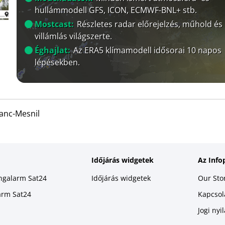
hullámmodell GFS, ICON, ECMWF-BNL+ stb.
Mostcast:
Részletes radar előrejelzés, műhold és
villámlás világszerte.
Éghajlat:
Az ERA5 klímamodell idősorai 10 napos
lépésekben.
lanc-Mesnil
Időjárás widgetek
Az Info
ingalarm Sat24
Időjárás widgetek
Our Sto
larm Sat24
Kapcsola
Jogi nyi