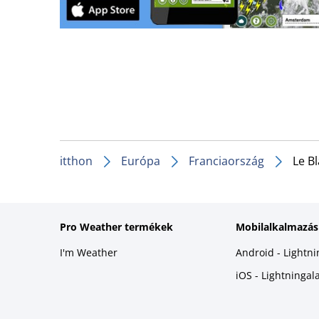
itthon
Európa
Franciaország
Le B
Pro Weather termékek
Mobilalkalmazás
I'm Weather
Android - Lightn
iOS - Lightninga