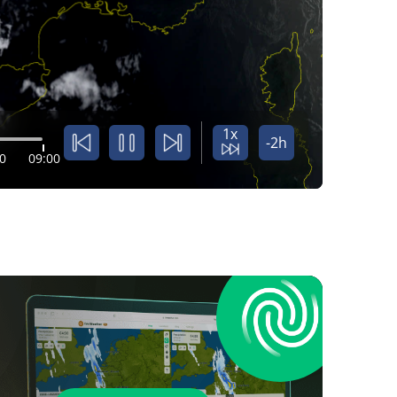
1x
-2h
0
09:00