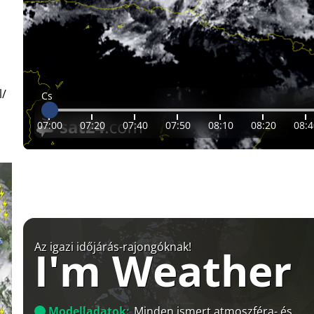
l/
Cs
07:00
07:20
07:40
07:50
08:10
08:20
08:4
Az igazi időjárás-rajongóknak!
I'm Weather
Modelladatok:
Minden ismert atmoszféra- és