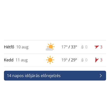
Hétfő
10 aug
17°
/
33°
0
3
Kedd
11 aug
19°
/
29°
0
3
14 napos időjárás előrejelzés