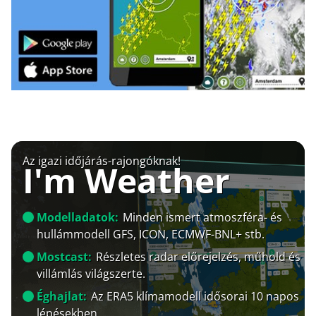
Az igazi időjárás-rajongóknak!
I'm Weather
Modelladatok:
Minden ismert atmoszféra- és
hullámmodell GFS, ICON, ECMWF-BNL+ stb.
Mostcast:
Részletes radar előrejelzés, műhold és
villámlás világszerte.
Éghajlat:
Az ERA5 klímamodell idősorai 10 napos
lépésekben.