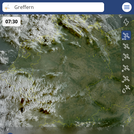
Greffern
07:30
V