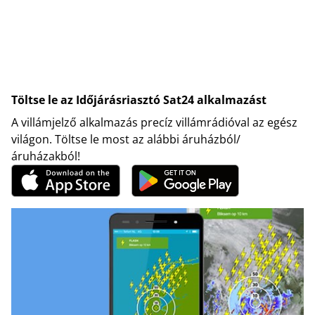
Töltse le az Időjárásriasztó Sat24 alkalmazást
A villámjelző alkalmazás precíz villámrádióval az egész
világon. Töltse le most az alábbi áruházból/
áruházakból!