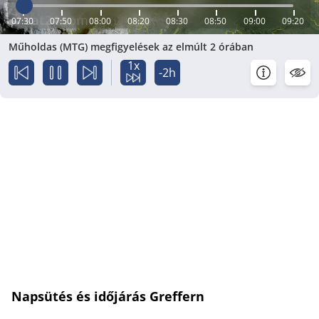
07:30
07:50
08:00
08:20
08:30
08:50
09:00
09:20
Műholdas (MTG) megfigyelések az elmúlt 2 órában
1x
-2h
Napsütés és időjárás Greffern