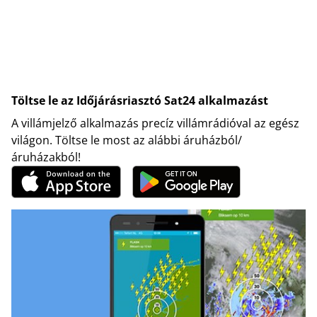
Töltse le az Időjárásriasztó Sat24 alkalmazást
A villámjelző alkalmazás precíz villámrádióval az egész
világon. Töltse le most az alábbi áruházból/
áruházakból!