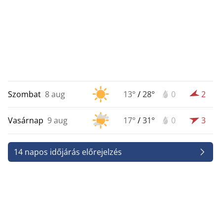
Szombat
8 aug
13°
/
28°
0
2
Vasárnap
9 aug
17°
/
31°
0
3
14 napos időjárás előrejelzés