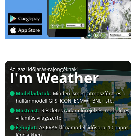
Az igazi időjárás-rajongóknak!
I'm Weather
Modelladatok:
Minden ismert atmoszféra- és
hullámmodell GFS, ICON, ECMWF-BNL+ stb.
Mostcast:
Részletes radar előrejelzés, műhold és
villámlás világszerte.
Éghajlat:
Az ERA5 klímamodell idősorai 10 napos
lépésekben.