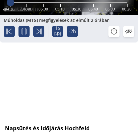
04:30
04:40
05:00
05:10
05:30
05:40
06:00
06:20
Műholdas (MTG) megfigyelések az elmúlt 2 órában
1x
-2h
Napsütés és időjárás Hochfeld