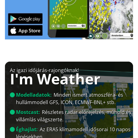
Az igazi időjárás-rajongóknak!
I'm Weather
Modelladatok:
Minden ismert atmoszféra- és
hullámmodell GFS, ICON, ECMWF-BNL+ stb.
Mostcast:
Részletes radar előrejelzés, műhold és
villámlás világszerte.
Éghajlat:
Az ERA5 klímamodell idősorai 10 napos
lépésekben.