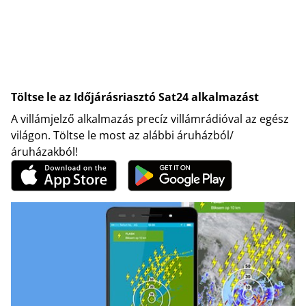
Töltse le az Időjárásriasztó Sat24 alkalmazást
A villámjelző alkalmazás precíz villámrádióval az egész
világon. Töltse le most az alábbi áruházból/
áruházakból!