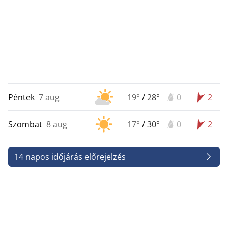
Péntek
7 aug
19°
/
28°
0
2
Szombat
8 aug
17°
/
30°
0
2
14 napos időjárás előrejelzés