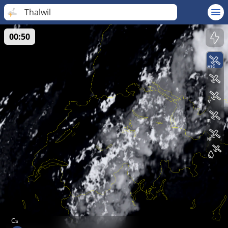
Thalwil
00:50
Cs