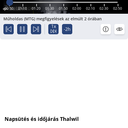
00:50
01:10
01:20
01:30
01:50
02:00
02:10
02:30
02:50
Műholdas (MTG) megfigyelések az elmúlt 2 órában
1x
-2h
Napsütés és időjárás Thalwil