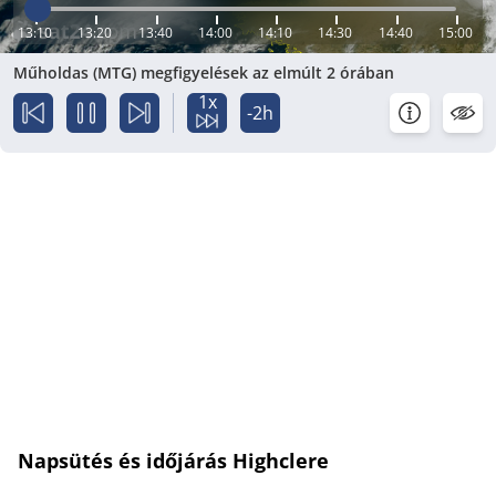
13:10
13:20
13:40
14:00
14:10
14:30
14:40
15:00
Műholdas (MTG) megfigyelések az elmúlt 2 órában
1x
-2h
Napsütés és időjárás Highclere