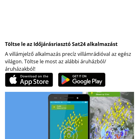
Töltse le az Időjárásriasztó Sat24 alkalmazást
A villámjelző alkalmazás precíz villámrádióval az egész
világon. Töltse le most az alábbi áruházból/
áruházakból!