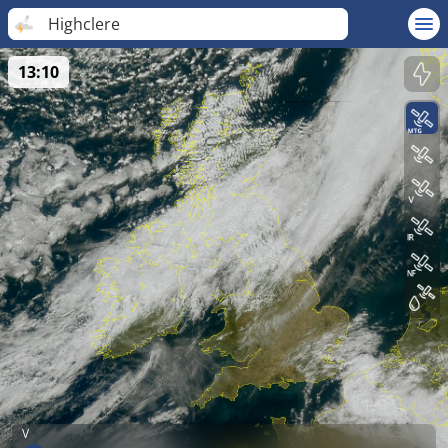
Highclere
13:10
V