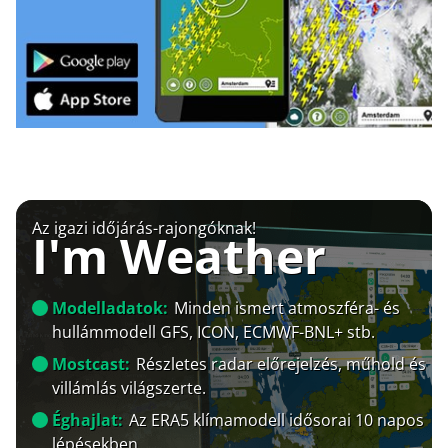
Az igazi időjárás-rajongóknak!
I'm Weather
Modelladatok:
Minden ismert atmoszféra- és
hullámmodell GFS, ICON, ECMWF-BNL+ stb.
Mostcast:
Részletes radar előrejelzés, műhold és
villámlás világszerte.
Éghajlat:
Az ERA5 klímamodell idősorai 10 napos
lépésekben.