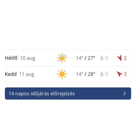
Hétfő
10 aug
14°
/
27°
0
2
Kedd
11 aug
14°
/
28°
0
3
14 napos időjárás előrejelzés