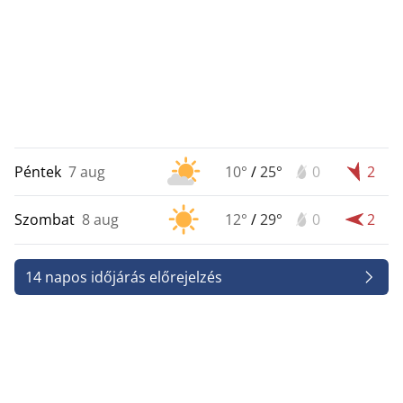
Péntek
7 aug
10°
/
25°
0
2
Szombat
8 aug
12°
/
29°
0
2
14 napos időjárás előrejelzés