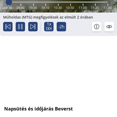
09:30
09:40
10:00
10:10
10:30
10:50
11:00
11:20
11:30
Műholdas (MTG) megfigyelések az elmúlt 2 órában
1x
-2h
Napsütés és időjárás Beverst