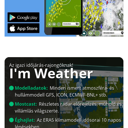
Az igazi időjárás-rajongóknak!
I'm Weather
Modelladatok:
Minden ismert atmoszféra- és
hullámmodell GFS, ICON, ECMWF-BNL+ stb.
Mostcast:
Részletes radar előrejelzés, műhold és
villámlás világszerte.
Éghajlat:
Az ERA5 klímamodell idősorai 10 napos
lépésekben.