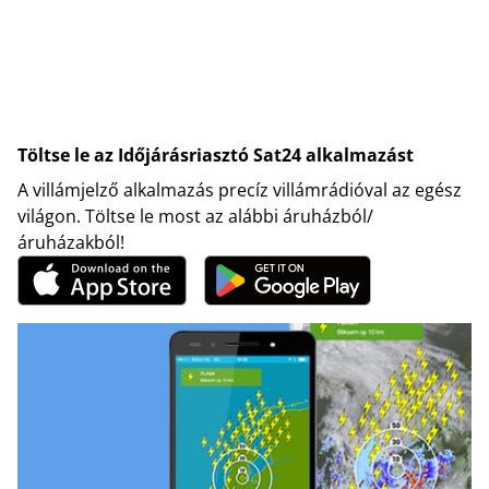
Töltse le az Időjárásriasztó Sat24 alkalmazást
A villámjelző alkalmazás precíz villámrádióval az egész
világon. Töltse le most az alábbi áruházból/
áruházakból!