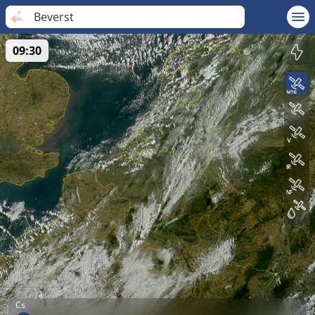
Beverst
09:30
Cs