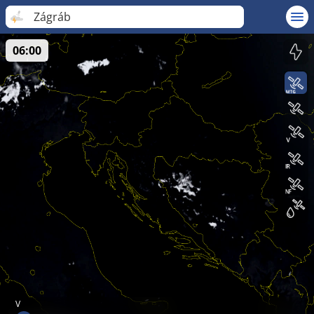
Zágráb
06:00
V