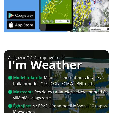
Az igazi időjárás-rajongóknak!
I'm Weather
Modelladatok:
Minden ismert atmoszféra- és
hullámmodell GFS, ICON, ECMWF-BNL+ stb.
Mostcast:
Részletes radar előrejelzés, műhold és
villámlás világszerte.
Éghajlat:
Az ERA5 klímamodell idősorai 10 napos
lépésekben.