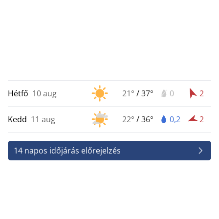
Hétfő
10 aug
21°
/
37°
0
2
Kedd
11 aug
22°
/
36°
0,2
2
14 napos időjárás előrejelzés