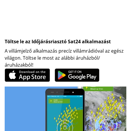
Töltse le az Időjárásriasztó Sat24 alkalmazást
A villámjelző alkalmazás precíz villámrádióval az egész
világon. Töltse le most az alábbi áruházból/
áruházakból!