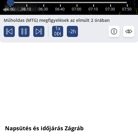
06:00
06:10
06:30
06:40
07:00
07:10
07:30
07:50
Műholdas (MTG) megfigyelések az elmúlt 2 órában
1x
-2h
Napsütés és időjárás Zágráb