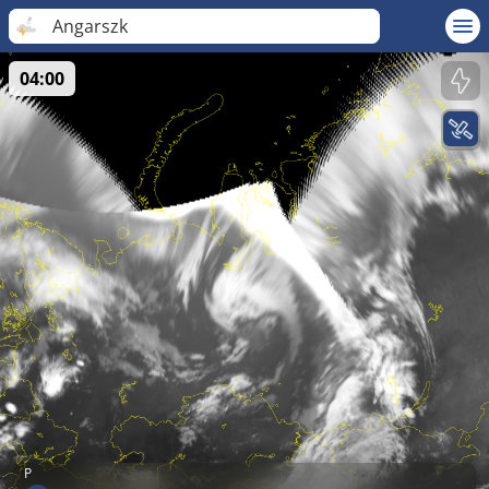
Angarszk
04:00
P