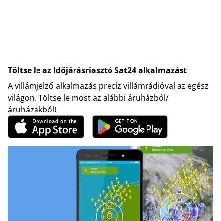
Töltse le az Időjárásriasztó Sat24 alkalmazást
A villámjelző alkalmazás precíz villámrádióval az egész
világon. Töltse le most az alábbi áruházból/
áruházakból!