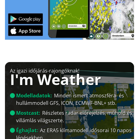
Az igazi időjárás-rajongóknak!
I'm Weather
Modelladatok:
Minden ismert atmoszféra- és
hullámmodell GFS, ICON, ECMWF-BNL+ stb.
Mostcast:
Részletes radar előrejelzés, műhold és
villámlás világszerte.
Éghajlat:
Az ERA5 klímamodell idősorai 10 napos
lépésekben.