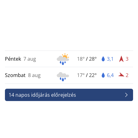
Péntek
7 aug
18°
/
28°
3,1
3
Szombat
8 aug
17°
/
22°
6,4
2
14 napos időjárás előrejelzés