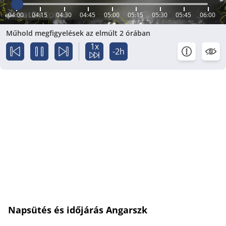
04:00
04:15
04:30
04:45
05:00
05:15
05:30
05:45
06:00
Műhold megfigyelések az elmúlt 2 órában
1x
-2h
Napsütés és időjárás Angarszk