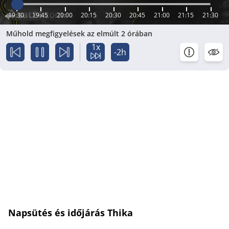
19:30
19:45
20:00
20:15
20:30
20:45
21:00
21:15
21:30
Műhold megfigyelések az elmúlt 2 órában
1x
-2h
Napsütés és időjárás Thika