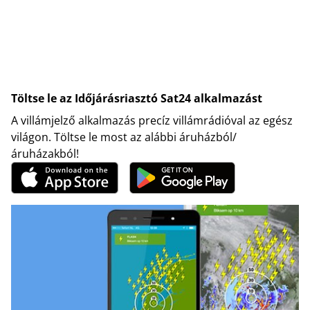
Töltse le az Időjárásriasztó Sat24 alkalmazást
A villámjelző alkalmazás precíz villámrádióval az egész
világon. Töltse le most az alábbi áruházból/
áruházakból!