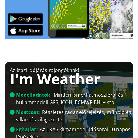
Az igazi időjárás-rajongóknak!
I'm Weather
Modelladatok:
Minden ismert atmoszféra- és
hullámmodell GFS, ICON, ECMWF-BNL+ stb.
Mostcast:
Részletes radar előrejelzés, műhold és
villámlás világszerte.
Éghajlat:
Az ERA5 klímamodell idősorai 10 napos
lépésekben.