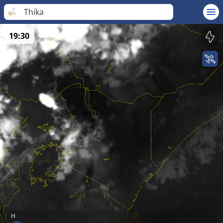
Thika
19:30
H