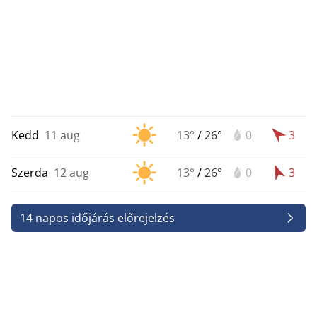
Kedd
11 aug
13°
/
26°
0
3
Szerda
12 aug
13°
/
26°
0
3
14 napos időjárás előrejelzés