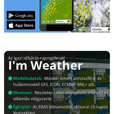
Az igazi időjárás-rajongóknak!
I'm Weather
Modelladatok:
Minden ismert atmoszféra- és
hullámmodell GFS, ICON, ECMWF-BNL+ stb.
Mostcast:
Részletes radar előrejelzés, műhold és
villámlás világszerte.
Éghajlat:
Az ERA5 klímamodell idősorai 10 napos
lépésekben.