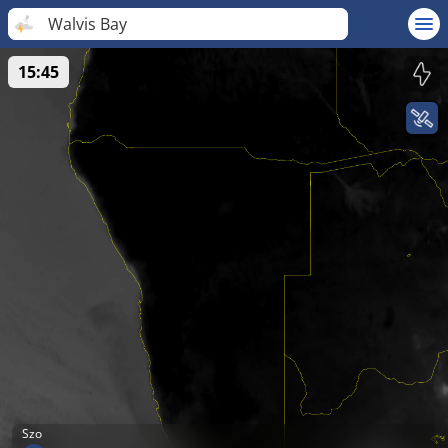
Walvis Bay
15:45
Szo