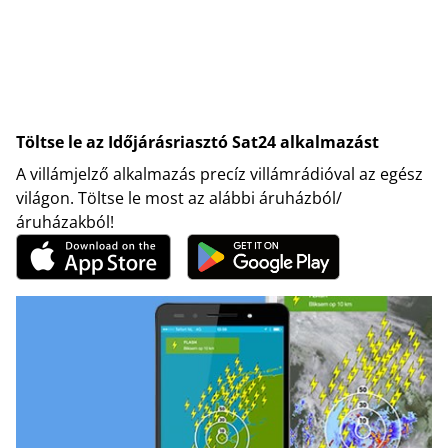
Töltse le az Időjárásriasztó Sat24 alkalmazást
A villámjelző alkalmazás precíz villámrádióval az egész
világon. Töltse le most az alábbi áruházból/
áruházakból!