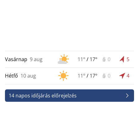
Vasárnap
9 aug
11°
/
17°
0
5
Hétfő
10 aug
11°
/
17°
0
4
14 napos időjárás előrejelzés