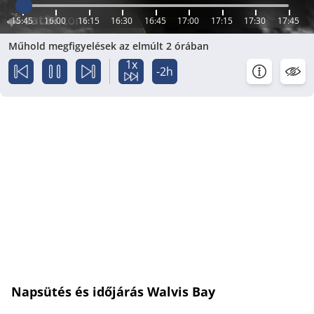
15:45
16:00
16:15
16:30
16:45
17:00
17:15
17:30
17:45
Műhold megfigyelések az elmúlt 2 órában
1x
-2h
Napsütés és időjárás Walvis Bay