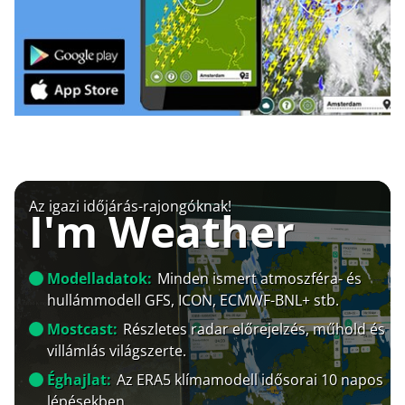
Az igazi időjárás-rajongóknak!
I'm Weather
Modelladatok:
Minden ismert atmoszféra- és
hullámmodell GFS, ICON, ECMWF-BNL+ stb.
Mostcast:
Részletes radar előrejelzés, műhold és
villámlás világszerte.
Éghajlat:
Az ERA5 klímamodell idősorai 10 napos
lépésekben.