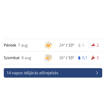
Péntek
7 aug
24°
/
33°
0
2
Szombat
8 aug
26°
/
33°
0,1
3
14 napos időjárás előrejelzés