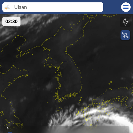
Ulsan
02:30
P