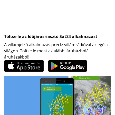
Töltse le az Időjárásriasztó Sat24 alkalmazást
A villámjelző alkalmazás precíz villámrádióval az egész
világon. Töltse le most az alábbi áruházból/
áruházakból!