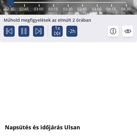
02:30
02:45
03:00
03:15
03:30
03:45
04:00
04:15
04:30
Műhold megfigyelések az elmúlt 2 órában
1x
-2h
Napsütés és időjárás Ulsan