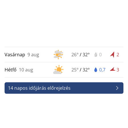
Vasárnap
9 aug
26°
/
32°
0
2
Hétfő
10 aug
25°
/
32°
0,7
3
14 napos időjárás előrejelzés