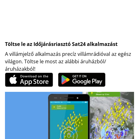
Töltse le az Időjárásriasztó Sat24 alkalmazást
A villámjelző alkalmazás precíz villámrádióval az egész
világon. Töltse le most az alábbi áruházból/
áruházakból!