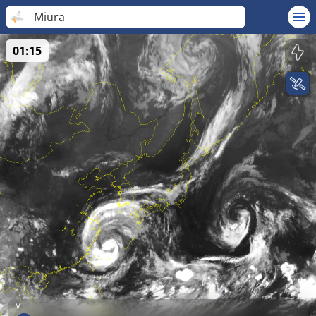
Miura
01:15
V