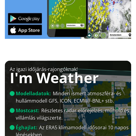
Az igazi időjárás-rajongóknak!
I'm Weather
Modelladatok:
Minden ismert atmoszféra- és
hullámmodell GFS, ICON, ECMWF-BNL+ stb.
Mostcast:
Részletes radar előrejelzés, műhold és
villámlás világszerte.
Éghajlat:
Az ERA5 klímamodell idősorai 10 napos
lépésekben.