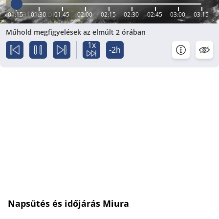
01:15
01:30
01:45
02:00
02:15
02:30
02:45
03:00
03:15
Műhold megfigyelések az elmúlt 2 órában
1x
-2h
Napsütés és időjárás Miura