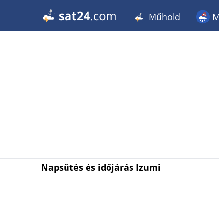
Műhold
M
Napsütés és időjárás Izumi