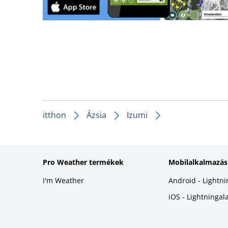
itthon
Ázsia
Izumi
Pro Weather termékek
Mobilalkalmazás
I'm Weather
Android - Lightn
iOS - Lightninga