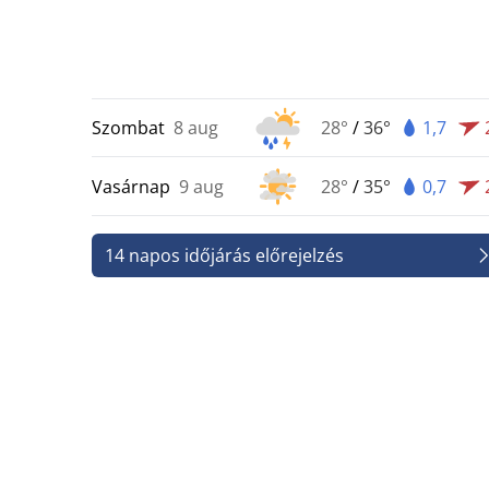
Szombat
8 aug
28°
/
36°
1,7
Vasárnap
9 aug
28°
/
35°
0,7
14 napos időjárás előrejelzés