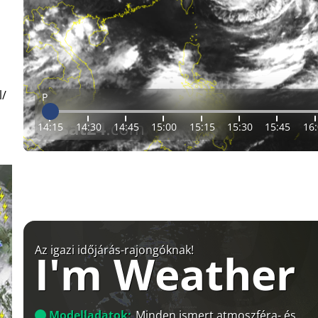
l/
P
14:15
14:30
14:45
15:00
15:15
15:30
15:45
16
Az igazi időjárás-rajongóknak!
I'm Weather
Modelladatok:
Minden ismert atmoszféra- és