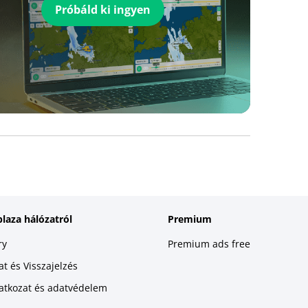
Próbáld ki ingyen
plaza hálózatról
Premium
ry
Premium ads free
t és Visszajelzés
latkozat és adatvédelem