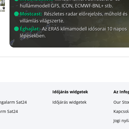
hullámmodell GFS, ICON, ECMWF-BNL+ stb.
Mostcast:
Részletes radar előrejelzés, műhold és
villámlás világszerte.
Éghajlat:
Az ERA5 klímamodell idősorai 10 napos
lépésekben.
Időjárás widgetek
Az Info
ingalarm Sat24
Időjárás widgetek
Our Sto
larm Sat24
Kapcsola
Jogi nyi