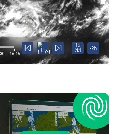
1x
-2h
:00
16:15