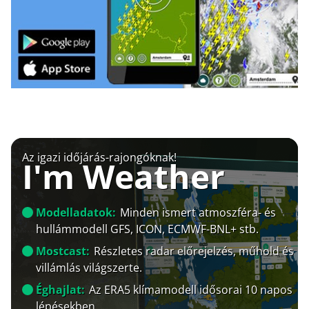
Az igazi időjárás-rajongóknak!
I'm Weather
Modelladatok:
Minden ismert atmoszféra- és
hullámmodell GFS, ICON, ECMWF-BNL+ stb.
Mostcast:
Részletes radar előrejelzés, műhold és
villámlás világszerte.
Éghajlat:
Az ERA5 klímamodell idősorai 10 napos
lépésekben.