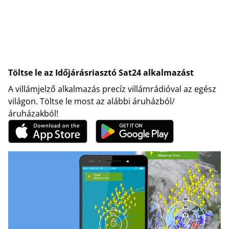
Töltse le az Időjárásriasztó Sat24 alkalmazást
A villámjelző alkalmazás precíz villámrádióval az egész
világon. Töltse le most az alábbi áruházból/
áruházakból!