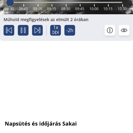
08:30
08:45
09:00
09:15
09:30
09:45
10:00
10:15
10:30
Műhold megfigyelések az elmúlt 2 órában
1x
-2h
Napsütés és időjárás Sakai