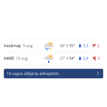
Vasárnap
9 aug
28°
/
35°
3,3
2
Hétfő
10 aug
27°
/
34°
2,9
3
14 napos időjárás előrejelzés