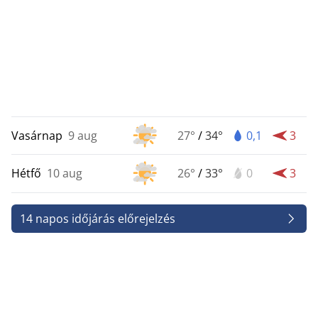
Vasárnap
9 aug
27°
/
34°
0,1
3
Hétfő
10 aug
26°
/
33°
0
3
14 napos időjárás előrejelzés