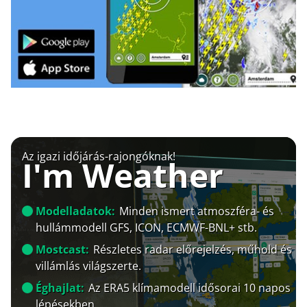
Az igazi időjárás-rajongóknak!
I'm Weather
Modelladatok:
Minden ismert atmoszféra- és
hullámmodell GFS, ICON, ECMWF-BNL+ stb.
Mostcast:
Részletes radar előrejelzés, műhold és
villámlás világszerte.
Éghajlat:
Az ERA5 klímamodell idősorai 10 napos
lépésekben.