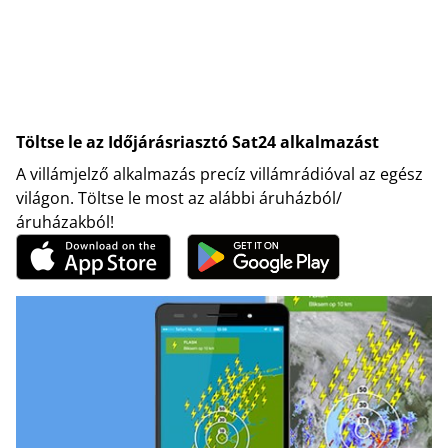
Töltse le az Időjárásriasztó Sat24 alkalmazást
A villámjelző alkalmazás precíz villámrádióval az egész
világon. Töltse le most az alábbi áruházból/
áruházakból!