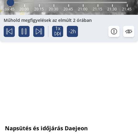
19:45
20:00
20:15
20:30
20:45
21:00
21:15
21:30
21:45
Műhold megfigyelések az elmúlt 2 órában
1x
-2h
Napsütés és időjárás Daejeon