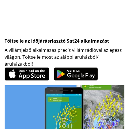
Töltse le az Időjárásriasztó Sat24 alkalmazást
A villámjelző alkalmazás precíz villámrádióval az egész
világon. Töltse le most az alábbi áruházból/
áruházakból!