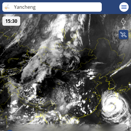
Yancheng
15:30
P