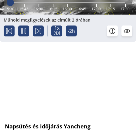
15:30
15:45
16:00
16:15
16:30
16:45
17:00
17:15
17:30
Műhold megfigyelések az elmúlt 2 órában
1x
-2h
Napsütés és időjárás Yancheng