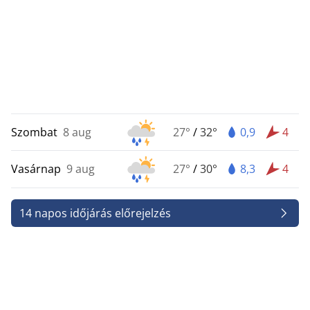
Szombat
8 aug
27°
/
32°
0,9
4
Vasárnap
9 aug
27°
/
30°
8,3
4
14 napos időjárás előrejelzés