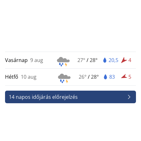
Vasárnap
9 aug
27°
/
28°
20,5
4
Hétfő
10 aug
26°
/
28°
83
5
14 napos időjárás előrejelzés