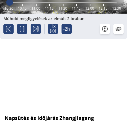
10:30
10:45
11:00
11:15
11:30
11:45
12:00
12:15
12:30
Műhold megfigyelések az elmúlt 2 órában
1x
-2h
Napsütés és időjárás Zhangjiagang