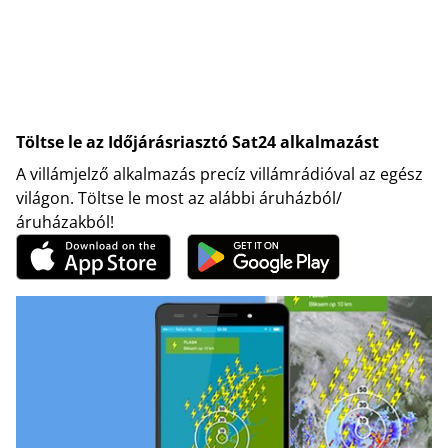
Töltse le az Időjárásriasztó Sat24 alkalmazást
A villámjelző alkalmazás precíz villámrádióval az egész
világon. Töltse le most az alábbi áruházból/
áruházakból!