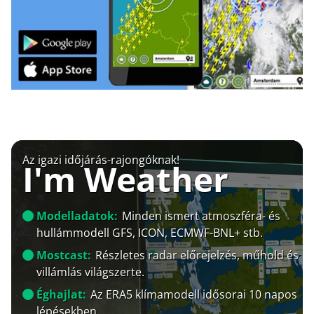
Az igazi időjárás-rajongóknak!
I'm Weather
Modelladatok:
Minden ismert atmoszféra- és
hullámmodell GFS, ICON, ECMWF-BNL+ stb.
Mostcast:
Részletes radar előrejelzés, műhold és
villámlás világszerte.
Éghajlat:
Az ERA5 klímamodell idősorai 10 napos
lépésekben.