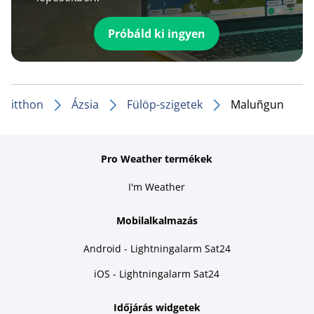
Próbáld ki ingyen
itthon
Ázsia
Fülöp-szigetek
Maluñgun
Pro Weather termékek
I'm Weather
Mobilalkalmazás
Android - Lightningalarm Sat24
iOS - Lightningalarm Sat24
Időjárás widgetek