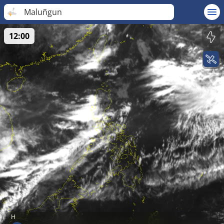
Maluñgun
12:00
H