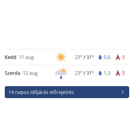
Kedd
11 aug
23°
/
31°
0,6
3
Szerda
12 aug
23°
/
31°
1,3
3
14 napos időjárás előrejelzés