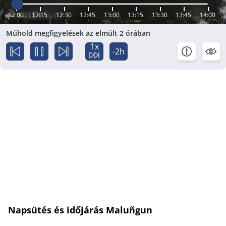
12:00
12:15
12:30
12:45
13:00
13:15
13:30
13:45
14:00
Műhold megfigyelések az elmúlt 2 órában
1x
-2h
Napsütés és időjárás Maluñgun