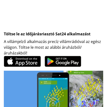
Töltse le az Időjárásriasztó Sat24 alkalmazást
A villámjelző alkalmazás precíz villámrádióval az egész
világon. Töltse le most az alábbi áruházból/
áruházakból!