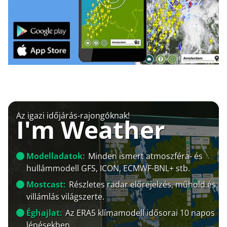
Az igazi időjárás-rajongóknak!
I'm Weather
Modelladatok:
Minden ismert atmoszféra- és
hullámmodell GFS, ICON, ECMWF-BNL+ stb.
Mostcast:
Részletes radar előrejelzés, műhold és
villámlás világszerte.
Éghajlat:
Az ERA5 klímamodell idősorai 10 napos
lépésekben.