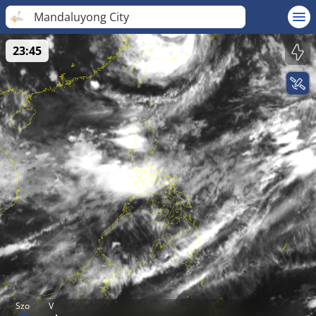
Mandaluyong City
23:45
Szo
V