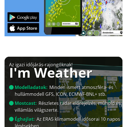
Az igazi időjárás-rajongóknak!
I'm Weather
Modelladatok:
Minden ismert atmoszféra- és
hullámmodell GFS, ICON, ECMWF-BNL+ stb.
Mostcast:
Részletes radar előrejelzés, műhold és
villámlás világszerte.
Éghajlat:
Az ERA5 klímamodell idősorai 10 napos
lépésekben.