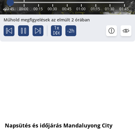
23:45
00:00
00:15
00:30
00:45
01:00
01:15
01:30
01:45
Műhold megfigyelések az elmúlt 2 órában
1x
-2h
Napsütés és időjárás Mandaluyong City