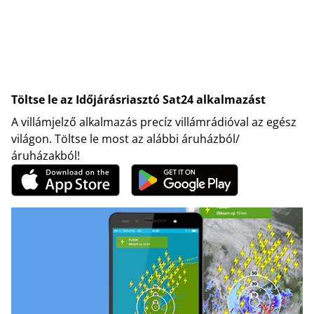
Töltse le az Időjárásriasztó Sat24 alkalmazást
A villámjelző alkalmazás precíz villámrádióval az egész
világon. Töltse le most az alábbi áruházból/
áruházakból!