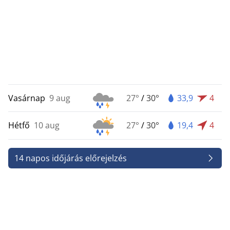
Vasárnap
9 aug
27°
/
30°
33,9
4
Hétfő
10 aug
27°
/
30°
19,4
4
14 napos időjárás előrejelzés