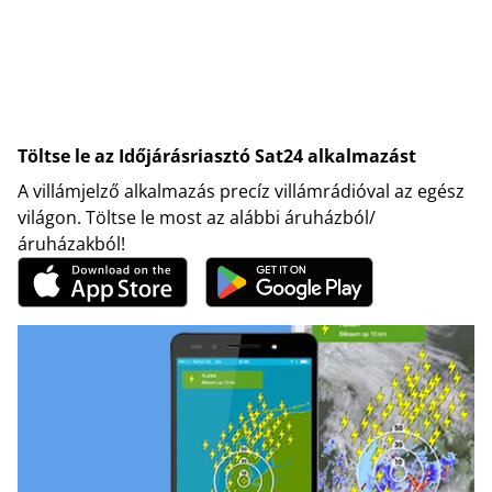
Töltse le az Időjárásriasztó Sat24 alkalmazást
A villámjelző alkalmazás precíz villámrádióval az egész
világon. Töltse le most az alábbi áruházból/
áruházakból!