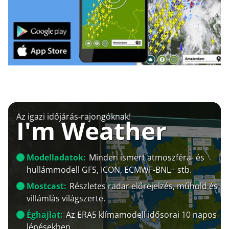
Az igazi időjárás-rajongóknak!
I'm Weather
Modelladatok:
Minden ismert atmoszféra- és
hullámmodell GFS, ICON, ECMWF-BNL+ stb.
Mostcast:
Részletes radar előrejelzés, műhold és
villámlás világszerte.
Éghajlat:
Az ERA5 klímamodell idősorai 10 napos
lépésekben.