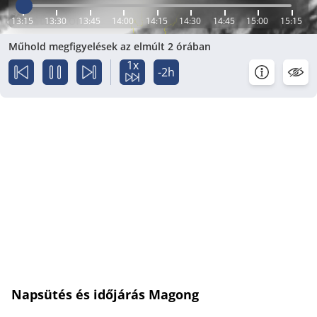
13:15
13:30
13:45
14:00
14:15
14:30
14:45
15:00
15:15
Műhold megfigyelések az elmúlt 2 órában
1x
-2h
Napsütés és időjárás Magong