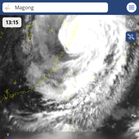
Magong
13:15
V