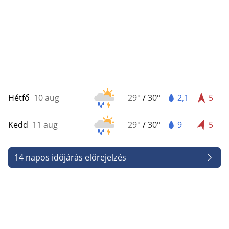
Hétfő
10 aug
29°
/
30°
2,1
5
Kedd
11 aug
29°
/
30°
9
5
14 napos időjárás előrejelzés