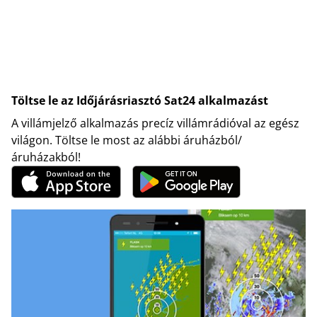
Töltse le az Időjárásriasztó Sat24 alkalmazást
A villámjelző alkalmazás precíz villámrádióval az egész
világon. Töltse le most az alábbi áruházból/
áruházakból!