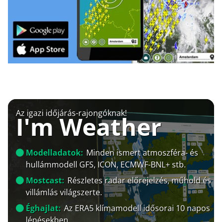
Az igazi időjárás-rajongóknak!
I'm Weather
Modelladatok:
Minden ismert atmoszféra- és
hullámmodell GFS, ICON, ECMWF-BNL+ stb.
Mostcast:
Részletes radar előrejelzés, műhold és
villámlás világszerte.
Éghajlat:
Az ERA5 klímamodell idősorai 10 napos
lépésekben.