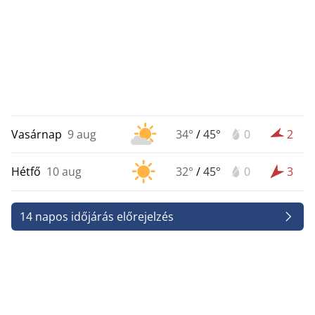
Vasárnap
9 aug
34°
/
45°
0
2
Hétfő
10 aug
32°
/
45°
0
3
14 napos időjárás előrejelzés