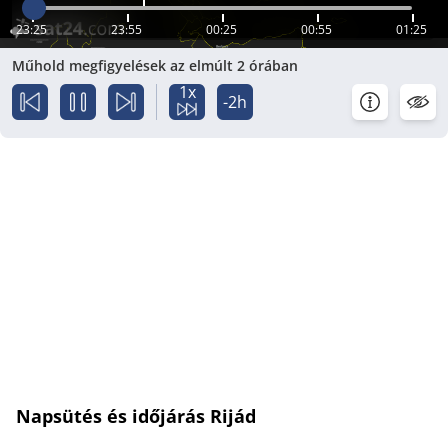
23:25
23:55
00:25
00:55
01:25
Műhold megfigyelések az elmúlt 2 órában
1x
-2h
Napsütés és időjárás Rijád