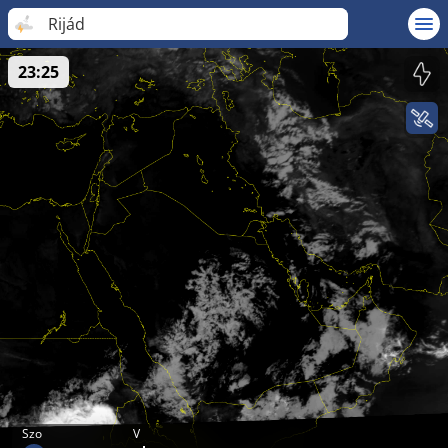
Rijád
23:25
Szo
V