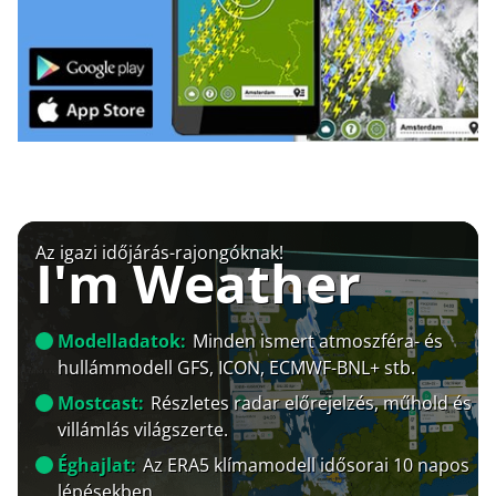
Az igazi időjárás-rajongóknak!
I'm Weather
Modelladatok:
Minden ismert atmoszféra- és
hullámmodell GFS, ICON, ECMWF-BNL+ stb.
Mostcast:
Részletes radar előrejelzés, műhold és
villámlás világszerte.
Éghajlat:
Az ERA5 klímamodell idősorai 10 napos
lépésekben.