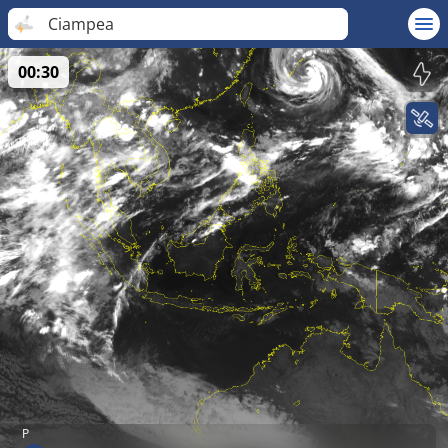
Ciampea
00:30
P