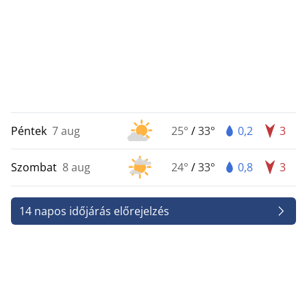
Péntek
7 aug
25°
/
33°
0,2
3
Szombat
8 aug
24°
/
33°
0,8
3
14 napos időjárás előrejelzés