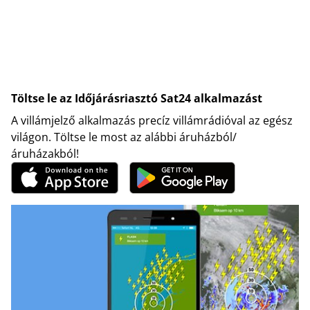
Töltse le az Időjárásriasztó Sat24 alkalmazást
A villámjelző alkalmazás precíz villámrádióval az egész
világon. Töltse le most az alábbi áruházból/
áruházakból!