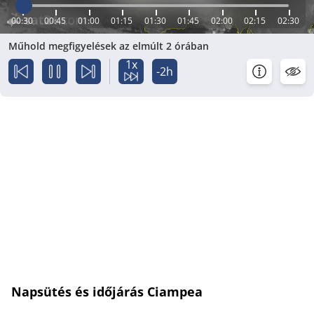
00:30
00:45
01:00
01:15
01:30
01:45
02:00
02:15
02:30
Műhold megfigyelések az elmúlt 2 órában
1x
-2h
Napsütés és időjárás Ciampea