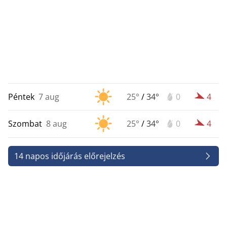
Péntek
7 aug
25°
/
34°
0
4
Szombat
8 aug
25°
/
34°
0
4
14 napos időjárás előrejelzés