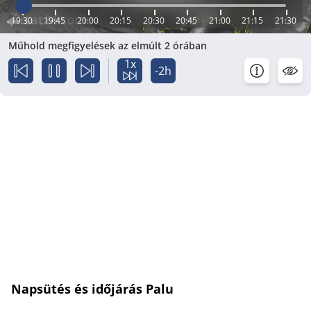
19:30
19:45
20:00
20:15
20:30
20:45
21:00
21:15
21:30
Műhold megfigyelések az elmúlt 2 órában
1x
-2h
Napsütés és időjárás Palu