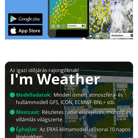
Az igazi időjárás-rajongóknak!
I'm Weather
Modelladatok:
Minden ismert atmoszféra- és
hullámmodell GFS, ICON, ECMWF-BNL+ stb.
Mostcast:
Részletes radar előrejelzés, műhold és
villámlás világszerte.
Éghajlat:
Az ERA5 klímamodell idősorai 10 napos
lépésekben.