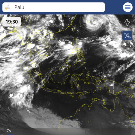
Palu
19:30
Cs