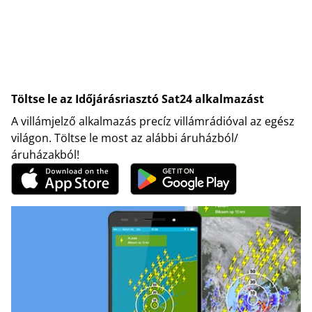
Töltse le az Időjárásriasztó Sat24 alkalmazást
A villámjelző alkalmazás precíz villámrádióval az egész
világon. Töltse le most az alábbi áruházból/
áruházakból!