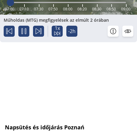
07:00
07:10
07:30
07:50
08:00
08:20
08:30
08:50
09:00
Műholdas (MTG) megfigyelések az elmúlt 2 órában
1x
-2h
Napsütés és időjárás Poznań