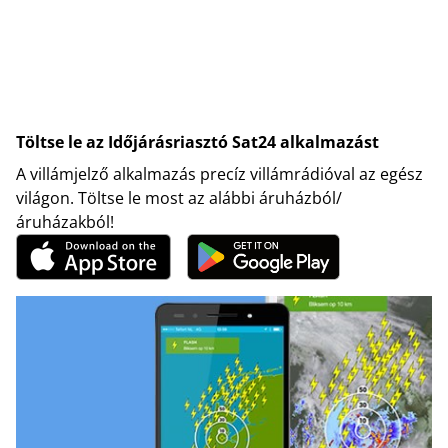
Töltse le az Időjárásriasztó Sat24 alkalmazást
A villámjelző alkalmazás precíz villámrádióval az egész
világon. Töltse le most az alábbi áruházból/
áruházakból!