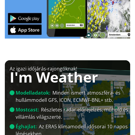
Az igazi időjárás-rajongóknak!
I'm Weather
Modelladatok:
Minden ismert atmoszféra- és
hullámmodell GFS, ICON, ECMWF-BNL+ stb.
Mostcast:
Részletes radar előrejelzés, műhold és
villámlás világszerte.
Éghajlat:
Az ERA5 klímamodell idősorai 10 napos
lépésekben.