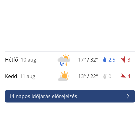
Hétfő
10 aug
17°
/
32°
2,5
3
Kedd
11 aug
13°
/
22°
0
4
14 napos időjárás előrejelzés