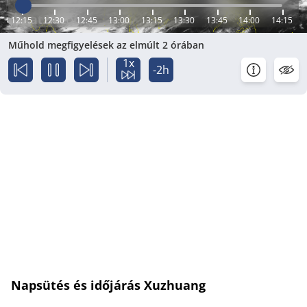
12:15
12:30
12:45
13:00
13:15
13:30
13:45
14:00
14:15
Műhold megfigyelések az elmúlt 2 órában
1x
-2h
Napsütés és időjárás Xuzhuang