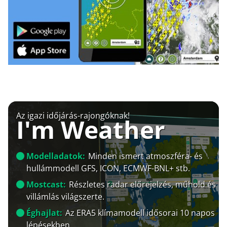
Az igazi időjárás-rajongóknak!
I'm Weather
Modelladatok:
Minden ismert atmoszféra- és
hullámmodell GFS, ICON, ECMWF-BNL+ stb.
Mostcast:
Részletes radar előrejelzés, műhold és
villámlás világszerte.
Éghajlat:
Az ERA5 klímamodell idősorai 10 napos
lépésekben.