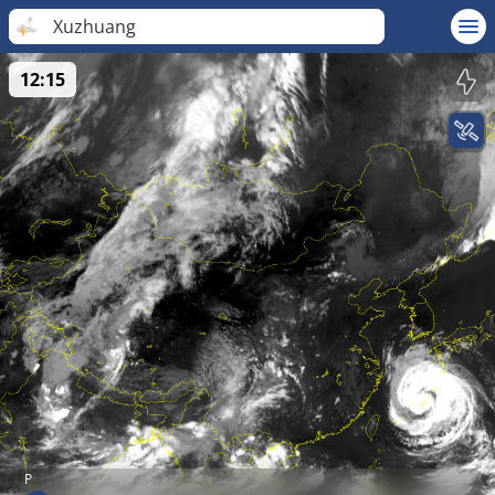
Xuzhuang
12:15
P