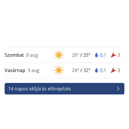
Szombat
8 aug
26°
/
33°
0,1
3
Vasárnap
9 aug
24°
/
32°
0,1
3
14 napos időjárás előrejelzés