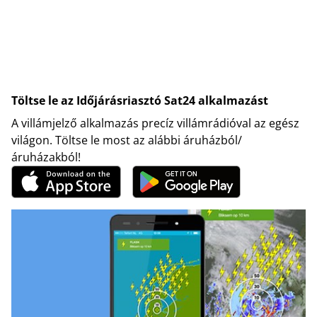
Töltse le az Időjárásriasztó Sat24 alkalmazást
A villámjelző alkalmazás precíz villámrádióval az egész
világon. Töltse le most az alábbi áruházból/
áruházakból!