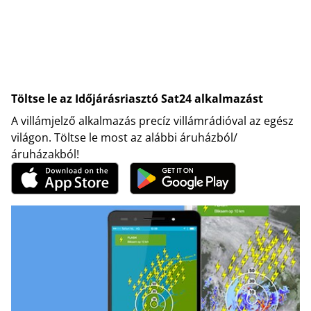
Töltse le az Időjárásriasztó Sat24 alkalmazást
A villámjelző alkalmazás precíz villámrádióval az egész
világon. Töltse le most az alábbi áruházból/
áruházakból!