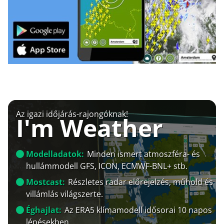
Az igazi időjárás-rajongóknak!
I'm Weather
Modelladatok:
Minden ismert atmoszféra- és
hullámmodell GFS, ICON, ECMWF-BNL+ stb.
Mostcast:
Részletes radar előrejelzés, műhold és
villámlás világszerte.
Éghajlat:
Az ERA5 klímamodell idősorai 10 napos
lépésekben.