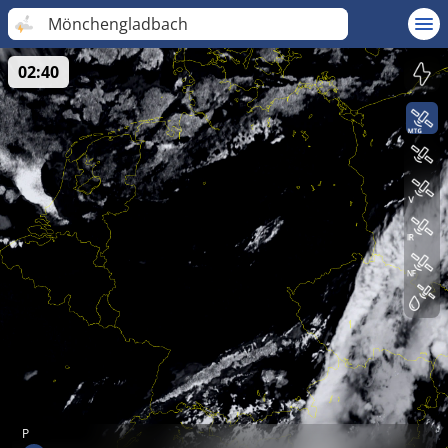
Mönchengladbach
02:40
P