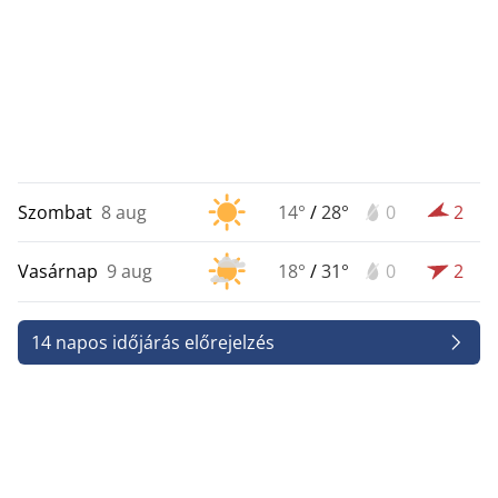
Szombat
8 aug
14°
/
28°
0
2
Vasárnap
9 aug
18°
/
31°
0
2
14 napos időjárás előrejelzés