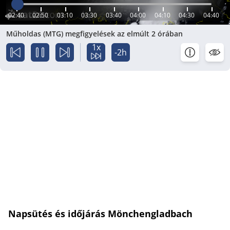
02:40
02:50
03:10
03:30
03:40
04:00
04:10
04:30
04:40
Műholdas (MTG) megfigyelések az elmúlt 2 órában
1x
-2h
Napsütés és időjárás Mönchengladbach