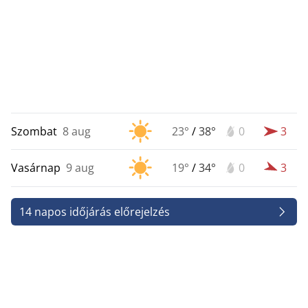
Szombat
8 aug
23°
/
38°
0
3
Vasárnap
9 aug
19°
/
34°
0
3
14 napos időjárás előrejelzés