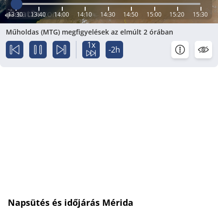
13:30
13:40
14:00
14:10
14:30
14:50
15:00
15:20
15:30
Műholdas (MTG) megfigyelések az elmúlt 2 órában
1x
-2h
Napsütés és időjárás Mérida