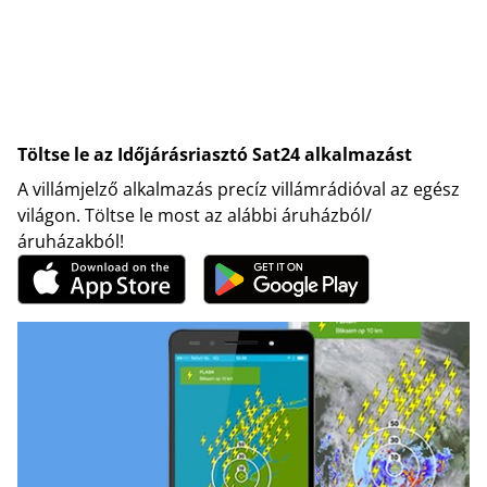
Töltse le az Időjárásriasztó Sat24 alkalmazást
A villámjelző alkalmazás precíz villámrádióval az egész
világon. Töltse le most az alábbi áruházból/
áruházakból!