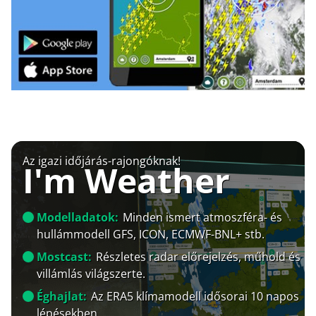
Az igazi időjárás-rajongóknak!
I'm Weather
Modelladatok:
Minden ismert atmoszféra- és
hullámmodell GFS, ICON, ECMWF-BNL+ stb.
Mostcast:
Részletes radar előrejelzés, műhold és
villámlás világszerte.
Éghajlat:
Az ERA5 klímamodell idősorai 10 napos
lépésekben.