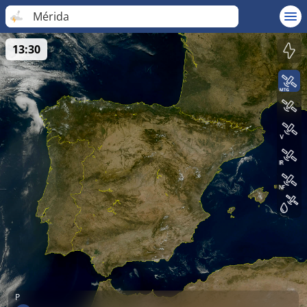
Mérida
13:30
P