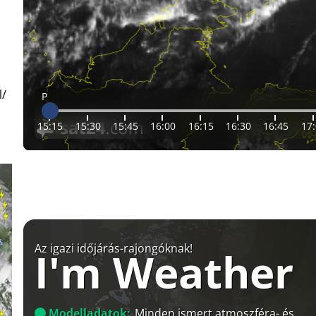
l/
P
15:15
15:30
15:45
16:00
16:15
16:30
16:45
17
Az igazi időjárás-rajongóknak!
I'm Weather
Modelladatok:
Minden ismert atmoszféra- és