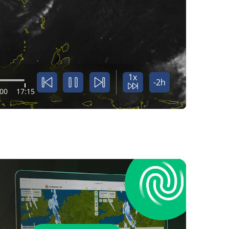
1x
-2h
:00
17:15