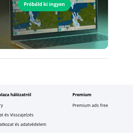
Próbáld ki ingyen
plaza hálózatról
Premium
ry
Premium ads free
t és Visszajelzés
latkozat és adatvédelem