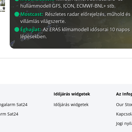
hullámmodell GFS, ICON, ECMWF-BNL+ stb.
Mostcast:
Részletes radar előrejelzés, műhold és
villámlás világszerte.
Éghajlat:
Az ERA5 klímamodell idősorai 10 napos
lépésekben.
Időjárás widgetek
Az Info
ingalarm Sat24
Időjárás widgetek
Our Sto
larm Sat24
Kapcsola
Jogi nyi