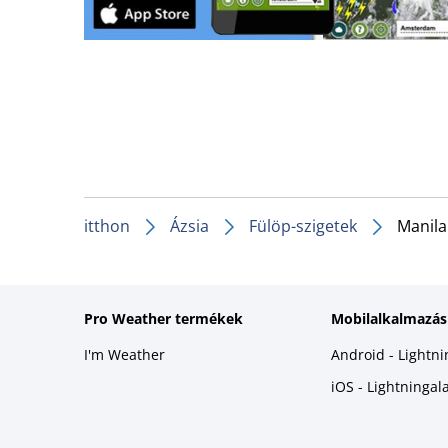
itthon
Ázsia
Fülöp-szigetek
Manila
Pro Weather termékek
Mobilalkalmazás
I'm Weather
Android - Lightn
iOS - Lightninga