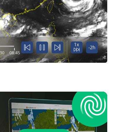
1x
-2h
:30
08:45