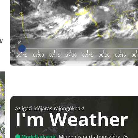
l/
P
06:45
07:00
07:15
07:30
07:45
08:00
08:15
08
Az igazi időjárás-rajongóknak!
I'm Weather
Modelladatok:
Minden ismert atmoszféra- és