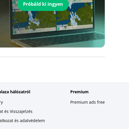
Próbáld ki ingyen
plaza hálózatról
Premium
ry
Premium ads free
t és Visszajelzés
latkozat és adatvédelem