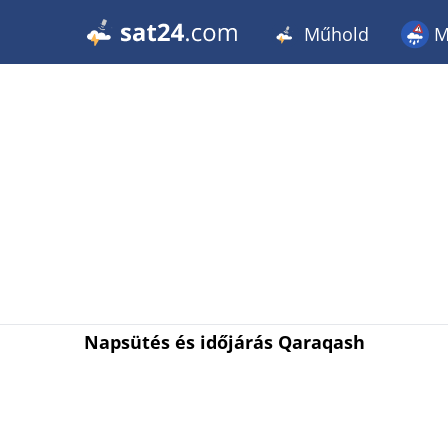
Műhold
M
Napsütés és időjárás Qaraqash