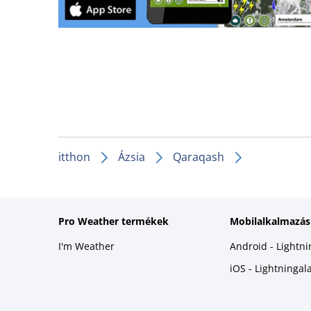
itthon
Ázsia
Qaraqash
Pro Weather termékek
Mobilalkalmazás
I'm Weather
Android - Lightn
iOS - Lightninga