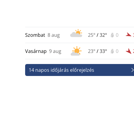
Szombat
8 aug
25°
/
32°
0
Vasárnap
9 aug
23°
/
33°
0
14 napos időjárás előrejelzés