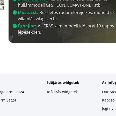
hullámmodell GFS, ICON, ECMWF-BNL+ stb.
Mostcast:
Részletes radar előrejelzés, műhold és
villámlás világszerte.
Éghajlat:
Az ERA5 klímamodell idősorai 10 napos
lépésekben.
Időjárás widgetek
Az Info
ingalarm Sat24
Időjárás widgetek
Our Sto
larm Sat24
Kapcsola
Jogi nyi