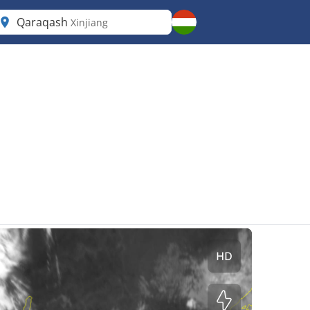
Qaraqash
Xinjiang