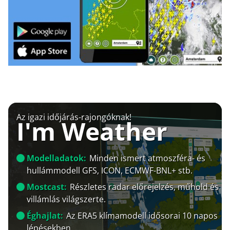
Az igazi időjárás-rajongóknak!
I'm Weather
Modelladatok:
Minden ismert atmoszféra- és
hullámmodell GFS, ICON, ECMWF-BNL+ stb.
Mostcast:
Részletes radar előrejelzés, műhold és
villámlás világszerte.
Éghajlat:
Az ERA5 klímamodell idősorai 10 napos
lépésekben.