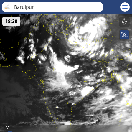
Baruipur
18:30
V