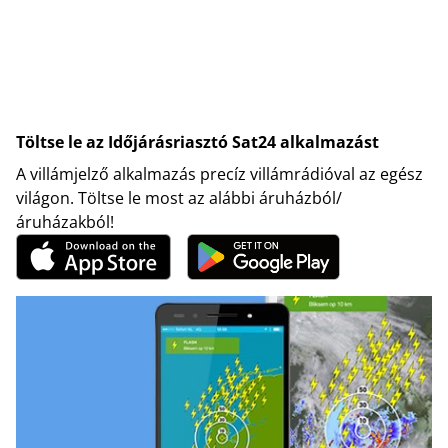
Töltse le az Időjárásriasztó Sat24 alkalmazást
A villámjelző alkalmazás precíz villámrádióval az egész
világon. Töltse le most az alábbi áruházból/
áruházakból!