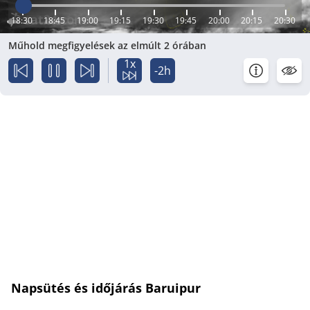
18:30
18:45
19:00
19:15
19:30
19:45
20:00
20:15
20:30
Műhold megfigyelések az elmúlt 2 órában
1x
-2h
Napsütés és időjárás Baruipur