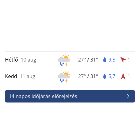
Hétfő
10 aug
27°
/
31°
9,5
1
Kedd
11 aug
27°
/
31°
5,7
1
14 napos időjárás előrejelzés