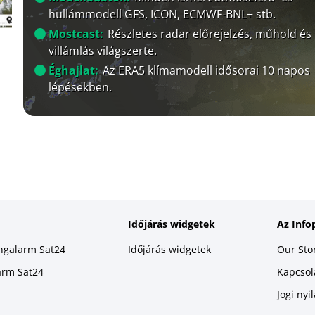
hullámmodell GFS, ICON, ECMWF-BNL+ stb.
Mostcast:
Részletes radar előrejelzés, műhold és
villámlás világszerte.
Éghajlat:
Az ERA5 klímamodell idősorai 10 napos
lépésekben.
Időjárás widgetek
Az Info
ingalarm Sat24
Időjárás widgetek
Our Sto
larm Sat24
Kapcsola
Jogi nyi