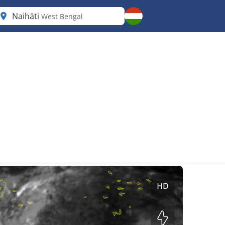
Naihāti
West Bengal