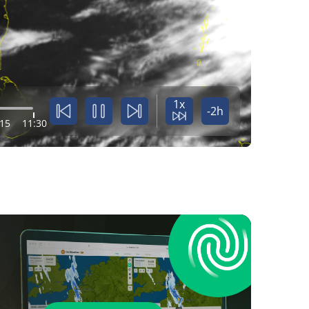
1x
-2h
:15
11:30