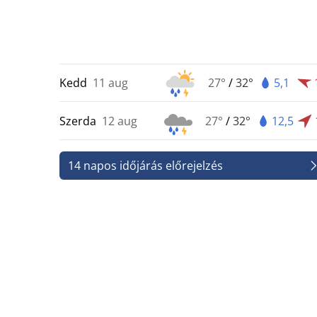
Kedd
11 aug
27°
/
32°
5,1
Szerda
12 aug
27°
/
32°
12,5
14 napos időjárás előrejelzés