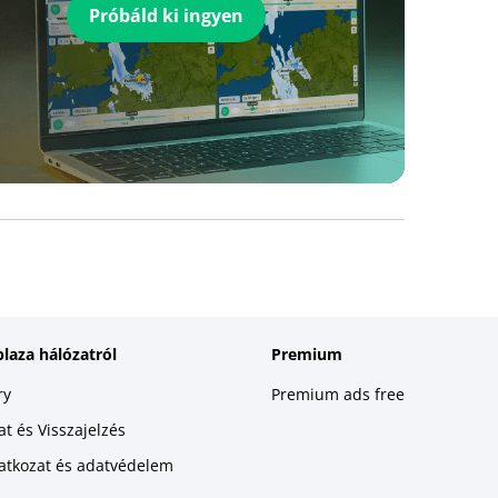
Próbáld ki ingyen
plaza hálózatról
Premium
ry
Premium ads free
t és Visszajelzés
latkozat és adatvédelem