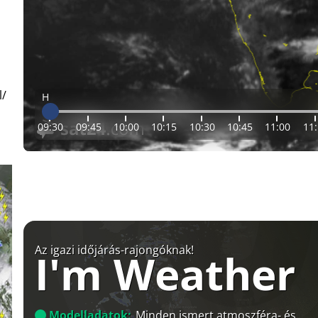
l/
H
09:30
09:45
10:00
10:15
10:30
10:45
11:00
11
Az igazi időjárás-rajongóknak!
I'm Weather
Modelladatok:
Minden ismert atmoszféra- és