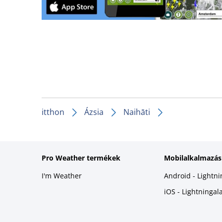
itthon
Ázsia
Naihāti
Pro Weather termékek
Mobilalkalmazás
I'm Weather
Android - Lightn
iOS - Lightninga