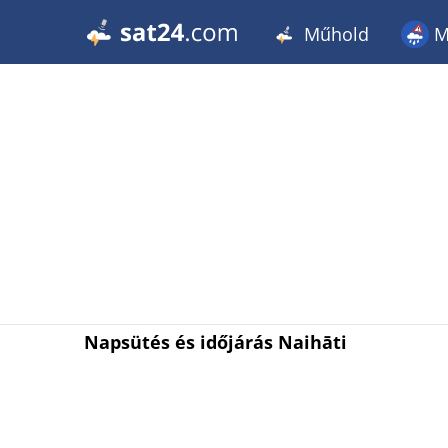
Műhold
M
Napsütés és időjárás Naihāti