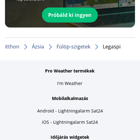
Próbáld ki ingyen
itthon
Ázsia
Fülöp-szigetek
Legaspi
Pro Weather termékek
I'm Weather
Mobilalkalmazás
Android - Lightningalarm Sat24
iOS - Lightningalarm Sat24
Időjárás widgetek