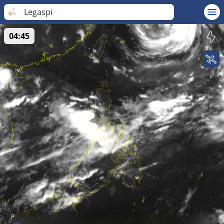
Legaspi
04:45
P