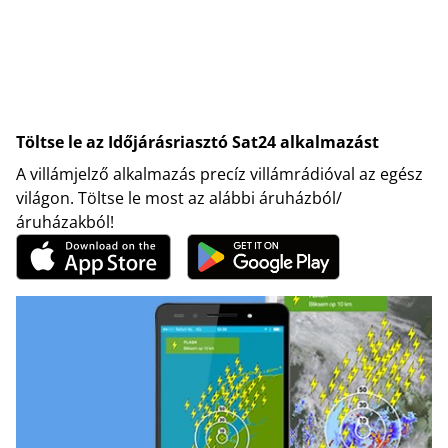
Töltse le az Időjárásriasztó Sat24 alkalmazást
A villámjelző alkalmazás precíz villámrádióval az egész
világon. Töltse le most az alábbi áruházból/
áruházakból!