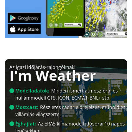
Az igazi időjárás-rajongóknak!
I'm Weather
Modelladatok:
Minden ismert atmoszféra- és
hullámmodell GFS, ICON, ECMWF-BNL+ stb.
Mostcast:
Részletes radar előrejelzés, műhold és
villámlás világszerte.
Éghajlat:
Az ERA5 klímamodell idősorai 10 napos
lépésekben.