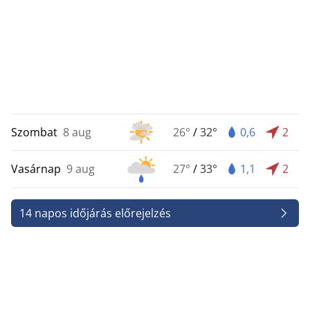
Szombat
8 aug
26°
/
32°
0,6
2
Vasárnap
9 aug
27°
/
33°
1,1
2
14 napos időjárás előrejelzés