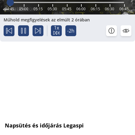
04:45
05:00
05:15
05:30
05:45
06:00
06:15
06:30
06:45
Műhold megfigyelések az elmúlt 2 órában
1x
-2h
Napsütés és időjárás Legaspi