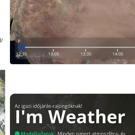
l/
P
12:35
13:05
13:35
14:05
Az igazi időjárás-rajongóknak!
I'm Weather
Modelladatok:
Minden ismert atmoszféra- és