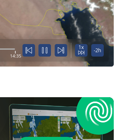
1x
-2h
14:35