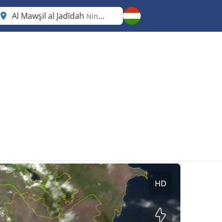
Al Mawşil al Jadīdah
Nineveh