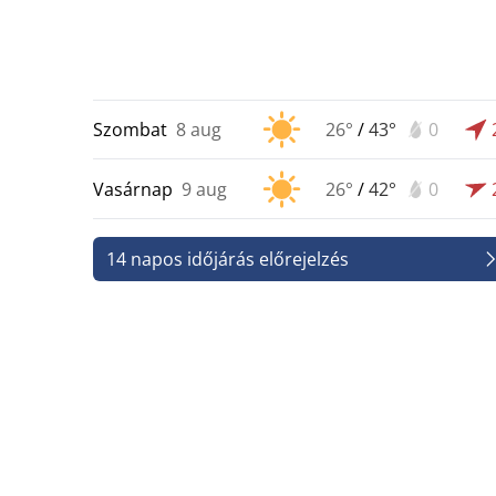
Szombat
8 aug
26°
/
43°
0
Vasárnap
9 aug
26°
/
42°
0
14 napos időjárás előrejelzés