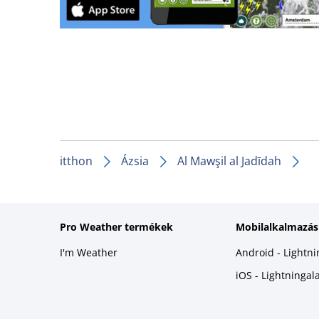
itthon
Ázsia
Al Mawşil al Jadīdah
Pro Weather termékek
Mobilalkalmazás
I'm Weather
Android - Lightn
iOS - Lightninga