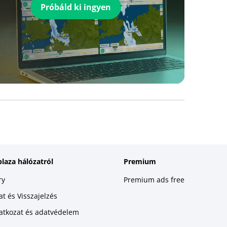
Próbáld ki ingyen
plaza hálózatról
Premium
ry
Premium ads free
t és Visszajelzés
latkozat és adatvédelem