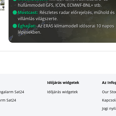
hullámmodell GFS, ICON, ECMWF-BNL+ stb.
Mostcast:
Részletes radar előrejelzés, műhold és
villámlás világszerte.
Éghajlat:
Az ERA5 klímamodell idősorai 10 napos
lépésekben.
Időjárás widgetek
Az Info
ingalarm Sat24
Időjárás widgetek
Our Sto
larm Sat24
Kapcsola
Jogi nyi