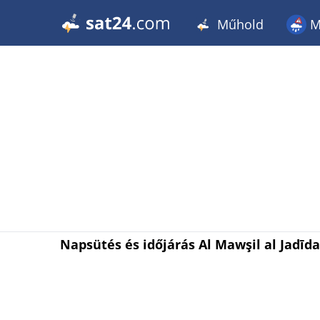
Műhold
M
Napsütés és időjárás Al Mawşil al Jadīd