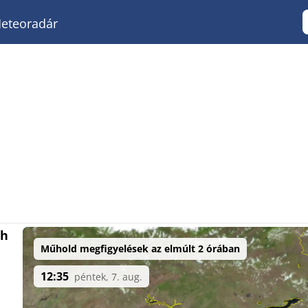
eteoradár
ah
Műhold megfigyelések az elmúlt 2 órában
12:35
péntek, 7. aug.