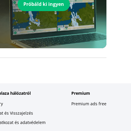
Próbáld ki ingyen
plaza hálózatról
Premium
ry
Premium ads free
t és Visszajelzés
latkozat és adatvédelem