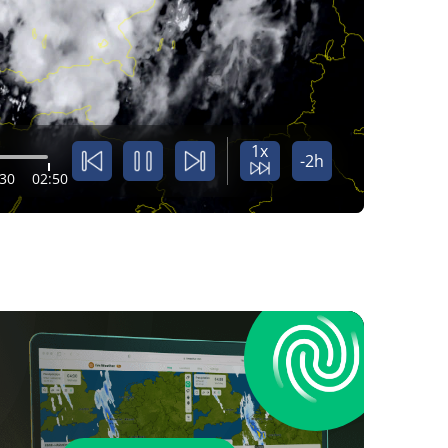
1x
-2h
:30
02:50