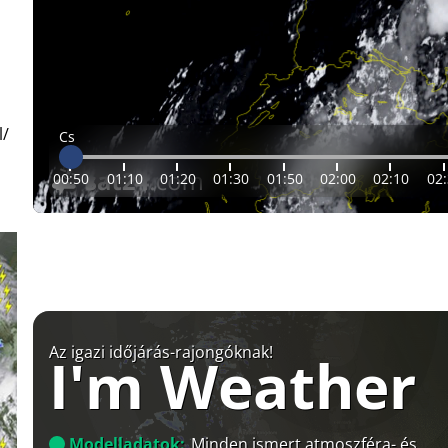
l/
Cs
00:50
01:10
01:20
01:30
01:50
02:00
02:10
02
Az igazi időjárás-rajongóknak!
I'm Weather
Modelladatok:
Minden ismert atmoszféra- és