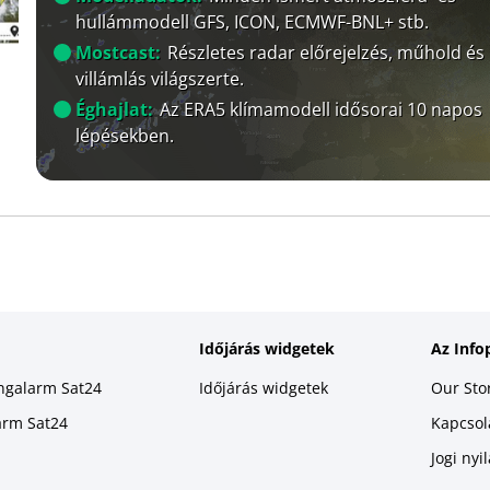
hullámmodell GFS, ICON, ECMWF-BNL+ stb.
Mostcast:
Részletes radar előrejelzés, műhold és
villámlás világszerte.
Éghajlat:
Az ERA5 klímamodell idősorai 10 napos
lépésekben.
Időjárás widgetek
Az Info
ingalarm Sat24
Időjárás widgetek
Our Sto
larm Sat24
Kapcsola
Jogi nyi