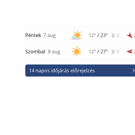
Péntek
7 aug
12°
/
23°
0
Szombat
8 aug
12°
/
27°
0
14 napos időjárás előrejelzés