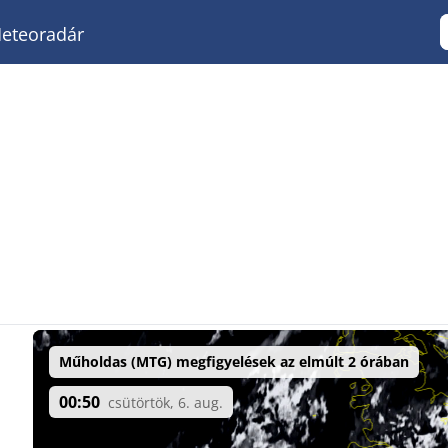
eteoradár
Műholdas (MTG) megfigyelések az elmúlt 2 órában
00:50
csütörtök, 6. aug.