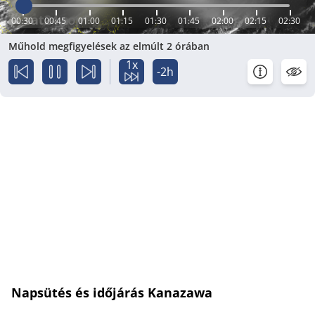
00:30
00:45
01:00
01:15
01:30
01:45
02:00
02:15
02:30
Műhold megfigyelések az elmúlt 2 órában
1x
-2h
Napsütés és időjárás Kanazawa