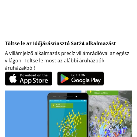
Töltse le az Időjárásriasztó Sat24 alkalmazást
A villámjelző alkalmazás precíz villámrádióval az egész
világon. Töltse le most az alábbi áruházból/
áruházakból!