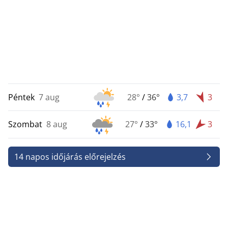
Péntek
7 aug
28°
/
36°
3,7
3
Szombat
8 aug
27°
/
33°
16,1
3
14 napos időjárás előrejelzés