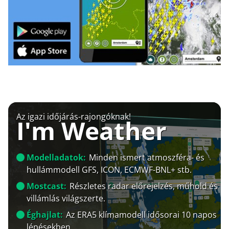
Az igazi időjárás-rajongóknak!
I'm Weather
Modelladatok:
Minden ismert atmoszféra- és
hullámmodell GFS, ICON, ECMWF-BNL+ stb.
Mostcast:
Részletes radar előrejelzés, műhold és
villámlás világszerte.
Éghajlat:
Az ERA5 klímamodell idősorai 10 napos
lépésekben.