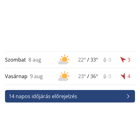
Szombat
8 aug
22°
/
33°
0
3
Vasárnap
9 aug
23°
/
36°
0
4
14 napos időjárás előrejelzés