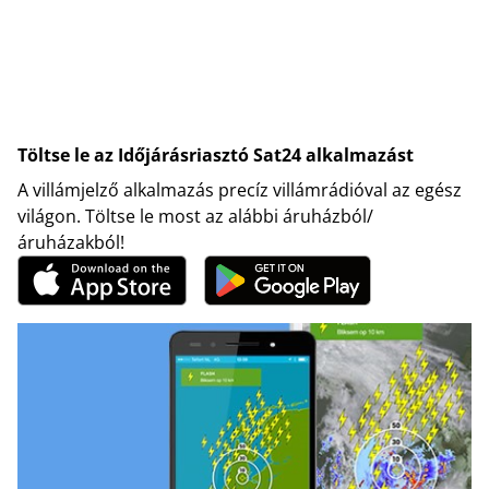
Töltse le az Időjárásriasztó Sat24 alkalmazást
A villámjelző alkalmazás precíz villámrádióval az egész
világon. Töltse le most az alábbi áruházból/
áruházakból!