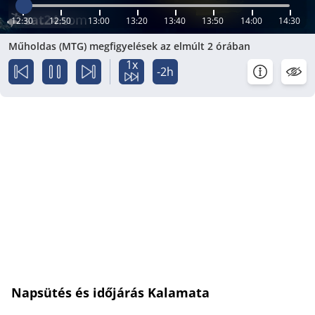
12:30
12:50
13:00
13:20
13:40
13:50
14:00
14:30
Műholdas (MTG) megfigyelések az elmúlt 2 órában
1x
-2h
Napsütés és időjárás Kalamata