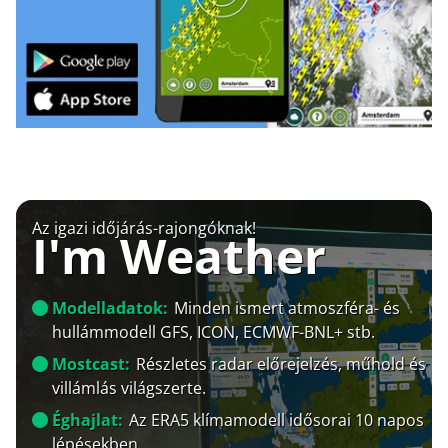
Az igazi időjárás-rajongóknak!
I'm Weather
Modelladatok:
Minden ismert atmoszféra- és
hullámmodell GFS, ICON, ECMWF-BNL+ stb.
Mostcast:
Részletes radar előrejelzés, műhold és
villámlás világszerte.
Éghajlat:
Az ERA5 klímamodell idősorai 10 napos
lépésekben.