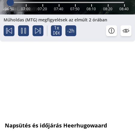
06:50
07:00
07:20
07:40
07:50
08:10
08:20
08:40
Műholdas (MTG) megfigyelések az elmúlt 2 órában
1x
-2h
Napsütés és időjárás Heerhugowaard