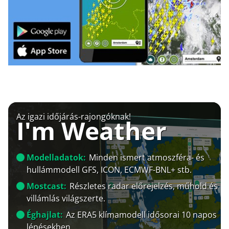
Az igazi időjárás-rajongóknak!
I'm Weather
Modelladatok:
Minden ismert atmoszféra- és
hullámmodell GFS, ICON, ECMWF-BNL+ stb.
Mostcast:
Részletes radar előrejelzés, műhold és
villámlás világszerte.
Éghajlat:
Az ERA5 klímamodell idősorai 10 napos
lépésekben.