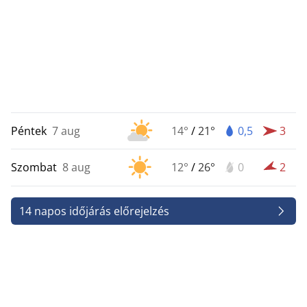
Péntek
7 aug
14°
/
21°
0,5
3
Szombat
8 aug
12°
/
26°
0
2
14 napos időjárás előrejelzés