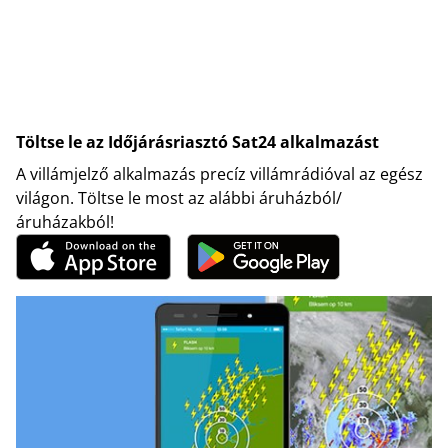
Töltse le az Időjárásriasztó Sat24 alkalmazást
A villámjelző alkalmazás precíz villámrádióval az egész
világon. Töltse le most az alábbi áruházból/
áruházakból!