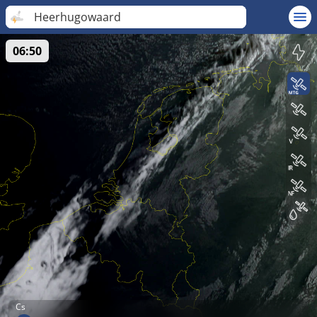
Heerhugowaard
06:50
Cs