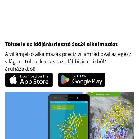
Töltse le az Időjárásriasztó Sat24 alkalmazást
A villámjelző alkalmazás precíz villámrádióval az egész
világon. Töltse le most az alábbi áruházból/
áruházakból!