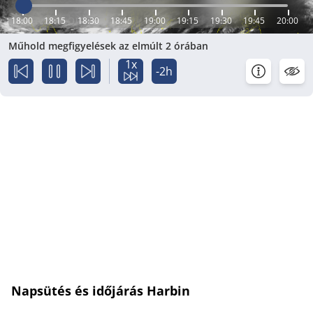
18:00
18:15
18:30
18:45
19:00
19:15
19:30
19:45
20:00
Műhold megfigyelések az elmúlt 2 órában
1x
-2h
Napsütés és időjárás Harbin