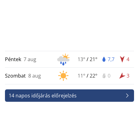
Péntek
7 aug
13°
/
21°
7,7
4
Szombat
8 aug
11°
/
22°
0
3
14 napos időjárás előrejelzés